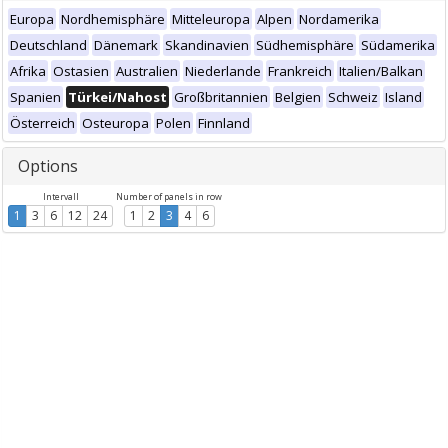
Europa
Nordhemisphäre
Mitteleuropa
Alpen
Nordamerika
Deutschland
Dänemark
Skandinavien
Südhemisphäre
Südamerika
Afrika
Ostasien
Australien
Niederlande
Frankreich
Italien/Balkan
Spanien
Türkei/Nahost
Großbritannien
Belgien
Schweiz
Island
Österreich
Osteuropa
Polen
Finnland
Options
Intervall
Number of panels in row
1
3
6
12
24
1
2
3
4
6