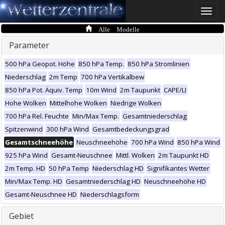
Toggle
naviga
Alle Modelle
Parameter
500 hPa Geopot. Höhe
850 hPa Temp.
850 hPa Stromlinien
Niederschlag
2m Temp
700 hPa Vertikalbew
850 hPa Pot. Äquiv. Temp
10m Wind
2m Taupunkt
CAPE/LI
Hohe Wolken
Mittelhohe Wolken
Niedrige Wolken
700 hPa Rel. Feuchte
Min/Max Temp.
Gesamtniederschlag
Spitzenwind
300 hPa Wind
Gesamtbedeckungsgrad
Gesamtschneehöhe
Neuschneehöhe
700 hPa Wind
850 hPa Wind
925 hPa Wind
Gesamt-Neuschnee
Mittl. Wolken
2m Taupunkt HD
2m Temp. HD
50 hPa Temp
Niederschlag HD
Signifikantes Wetter
Min/Max Temp. HD
Gesamtniederschlag HD
Neuschneehöhe HD
Gesamt-Neuschnee HD
Niederschlagsform
Gebiet