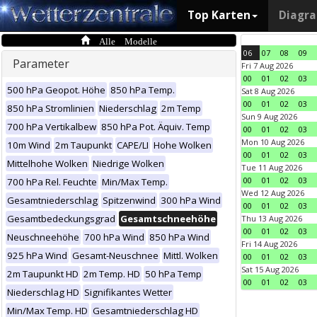
Top Karten
Diagr
Alle Modelle
06
07
08
09
Parameter
Fri 7 Aug 2026
00
01
02
03
500 hPa Geopot. Höhe
850 hPa Temp.
Sat 8 Aug 2026
00
01
02
03
850 hPa Stromlinien
Niederschlag
2m Temp
Sun 9 Aug 2026
700 hPa Vertikalbew
850 hPa Pot. Äquiv. Temp
00
01
02
03
Mon 10 Aug 2026
10m Wind
2m Taupunkt
CAPE/LI
Hohe Wolken
00
01
02
03
Mittelhohe Wolken
Niedrige Wolken
Tue 11 Aug 2026
00
01
02
03
700 hPa Rel. Feuchte
Min/Max Temp.
Wed 12 Aug 2026
Gesamtniederschlag
Spitzenwind
300 hPa Wind
00
01
02
03
Gesamtbedeckungsgrad
Gesamtschneehöhe
Thu 13 Aug 2026
00
01
02
03
Neuschneehöhe
700 hPa Wind
850 hPa Wind
Fri 14 Aug 2026
925 hPa Wind
Gesamt-Neuschnee
Mittl. Wolken
00
01
02
03
Sat 15 Aug 2026
2m Taupunkt HD
2m Temp. HD
50 hPa Temp
00
01
02
03
Niederschlag HD
Signifikantes Wetter
Min/Max Temp. HD
Gesamtniederschlag HD