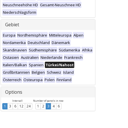
Neuschneehöhe HD
Gesamt-Neuschnee HD
Niederschlagsform
Gebiet
Europa
Nordhemisphäre
Mitteleuropa
Alpen
Nordamerika
Deutschland
Dänemark
Skandinavien
Südhemisphäre
Südamerika
Afrika
Ostasien
Australien
Niederlande
Frankreich
Italien/Balkan
Spanien
Türkei/Nahost
Großbritannien
Belgien
Schweiz
Island
Österreich
Osteuropa
Polen
Finnland
Options
Intervall
Number of panels in row
1
3
6
12
24
1
2
3
4
6