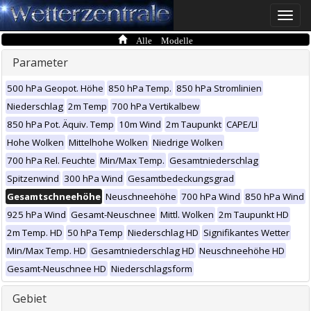
Toggle
naviga
Alle Modelle
Parameter
500 hPa Geopot. Höhe
850 hPa Temp.
850 hPa Stromlinien
Niederschlag
2m Temp
700 hPa Vertikalbew
850 hPa Pot. Äquiv. Temp
10m Wind
2m Taupunkt
CAPE/LI
Hohe Wolken
Mittelhohe Wolken
Niedrige Wolken
700 hPa Rel. Feuchte
Min/Max Temp.
Gesamtniederschlag
Spitzenwind
300 hPa Wind
Gesamtbedeckungsgrad
Gesamtschneehöhe
Neuschneehöhe
700 hPa Wind
850 hPa Wind
925 hPa Wind
Gesamt-Neuschnee
Mittl. Wolken
2m Taupunkt HD
2m Temp. HD
50 hPa Temp
Niederschlag HD
Signifikantes Wetter
Min/Max Temp. HD
Gesamtniederschlag HD
Neuschneehöhe HD
Gesamt-Neuschnee HD
Niederschlagsform
Gebiet