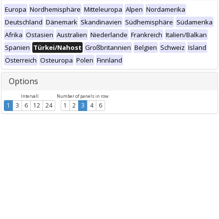
Europa
Nordhemisphäre
Mitteleuropa
Alpen
Nordamerika
Deutschland
Dänemark
Skandinavien
Südhemisphäre
Südamerika
Afrika
Ostasien
Australien
Niederlande
Frankreich
Italien/Balkan
Spanien
Türkei/Nahost
Großbritannien
Belgien
Schweiz
Island
Österreich
Osteuropa
Polen
Finnland
Options
Intervall
Number of panels in row
1
3
6
12
24
1
2
3
4
6