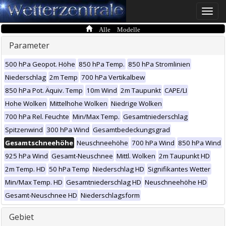
Toggle
naviga
Alle Modelle
Parameter
500 hPa Geopot. Höhe
850 hPa Temp.
850 hPa Stromlinien
Niederschlag
2m Temp
700 hPa Vertikalbew
850 hPa Pot. Äquiv. Temp
10m Wind
2m Taupunkt
CAPE/LI
Hohe Wolken
Mittelhohe Wolken
Niedrige Wolken
700 hPa Rel. Feuchte
Min/Max Temp.
Gesamtniederschlag
Spitzenwind
300 hPa Wind
Gesamtbedeckungsgrad
Gesamtschneehöhe
Neuschneehöhe
700 hPa Wind
850 hPa Wind
925 hPa Wind
Gesamt-Neuschnee
Mittl. Wolken
2m Taupunkt HD
2m Temp. HD
50 hPa Temp
Niederschlag HD
Signifikantes Wetter
Min/Max Temp. HD
Gesamtniederschlag HD
Neuschneehöhe HD
Gesamt-Neuschnee HD
Niederschlagsform
Gebiet