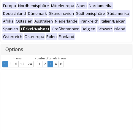
Europa
Nordhemisphäre
Mitteleuropa
Alpen
Nordamerika
Deutschland
Dänemark
Skandinavien
Südhemisphäre
Südamerika
Afrika
Ostasien
Australien
Niederlande
Frankreich
Italien/Balkan
Spanien
Türkei/Nahost
Großbritannien
Belgien
Schweiz
Island
Österreich
Osteuropa
Polen
Finnland
Options
Intervall
Number of panels in row
1
3
6
12
24
1
2
3
4
6