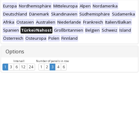
Europa
Nordhemisphäre
Mitteleuropa
Alpen
Nordamerika
Deutschland
Dänemark
Skandinavien
Südhemisphäre
Südamerika
Afrika
Ostasien
Australien
Niederlande
Frankreich
Italien/Balkan
Spanien
Türkei/Nahost
Großbritannien
Belgien
Schweiz
Island
Österreich
Osteuropa
Polen
Finnland
Options
Intervall
Number of panels in row
1
3
6
12
24
1
2
3
4
6