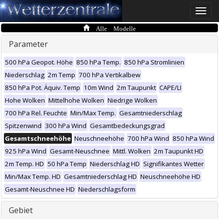
Toggle
naviga
Alle Modelle
Parameter
500 hPa Geopot. Höhe
850 hPa Temp.
850 hPa Stromlinien
Niederschlag
2m Temp
700 hPa Vertikalbew
850 hPa Pot. Äquiv. Temp
10m Wind
2m Taupunkt
CAPE/LI
Hohe Wolken
Mittelhohe Wolken
Niedrige Wolken
700 hPa Rel. Feuchte
Min/Max Temp.
Gesamtniederschlag
Spitzenwind
300 hPa Wind
Gesamtbedeckungsgrad
Gesamtschneehöhe
Neuschneehöhe
700 hPa Wind
850 hPa Wind
925 hPa Wind
Gesamt-Neuschnee
Mittl. Wolken
2m Taupunkt HD
2m Temp. HD
50 hPa Temp
Niederschlag HD
Signifikantes Wetter
Min/Max Temp. HD
Gesamtniederschlag HD
Neuschneehöhe HD
Gesamt-Neuschnee HD
Niederschlagsform
Gebiet