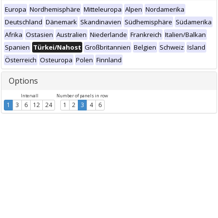
Europa
Nordhemisphäre
Mitteleuropa
Alpen
Nordamerika
Deutschland
Dänemark
Skandinavien
Südhemisphäre
Südamerika
Afrika
Ostasien
Australien
Niederlande
Frankreich
Italien/Balkan
Spanien
Türkei/Nahost
Großbritannien
Belgien
Schweiz
Island
Österreich
Osteuropa
Polen
Finnland
Options
Intervall
Number of panels in row
1
3
6
12
24
1
2
3
4
6