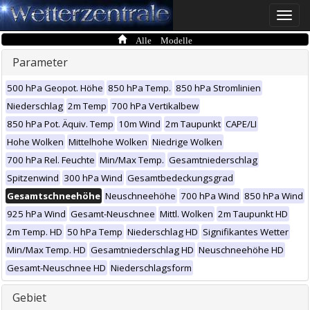
Toggle
naviga
Alle Modelle
Parameter
500 hPa Geopot. Höhe
850 hPa Temp.
850 hPa Stromlinien
Niederschlag
2m Temp
700 hPa Vertikalbew
850 hPa Pot. Äquiv. Temp
10m Wind
2m Taupunkt
CAPE/LI
Hohe Wolken
Mittelhohe Wolken
Niedrige Wolken
700 hPa Rel. Feuchte
Min/Max Temp.
Gesamtniederschlag
Spitzenwind
300 hPa Wind
Gesamtbedeckungsgrad
Gesamtschneehöhe
Neuschneehöhe
700 hPa Wind
850 hPa Wind
925 hPa Wind
Gesamt-Neuschnee
Mittl. Wolken
2m Taupunkt HD
2m Temp. HD
50 hPa Temp
Niederschlag HD
Signifikantes Wetter
Min/Max Temp. HD
Gesamtniederschlag HD
Neuschneehöhe HD
Gesamt-Neuschnee HD
Niederschlagsform
Gebiet