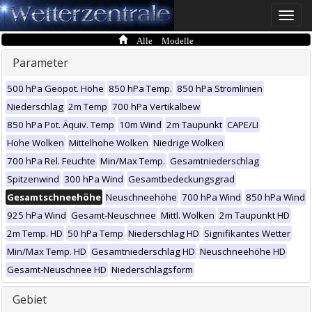
Toggle
naviga
Alle Modelle
Parameter
500 hPa Geopot. Höhe
850 hPa Temp.
850 hPa Stromlinien
Niederschlag
2m Temp
700 hPa Vertikalbew
850 hPa Pot. Äquiv. Temp
10m Wind
2m Taupunkt
CAPE/LI
Hohe Wolken
Mittelhohe Wolken
Niedrige Wolken
700 hPa Rel. Feuchte
Min/Max Temp.
Gesamtniederschlag
Spitzenwind
300 hPa Wind
Gesamtbedeckungsgrad
Gesamtschneehöhe
Neuschneehöhe
700 hPa Wind
850 hPa Wind
925 hPa Wind
Gesamt-Neuschnee
Mittl. Wolken
2m Taupunkt HD
2m Temp. HD
50 hPa Temp
Niederschlag HD
Signifikantes Wetter
Min/Max Temp. HD
Gesamtniederschlag HD
Neuschneehöhe HD
Gesamt-Neuschnee HD
Niederschlagsform
Gebiet