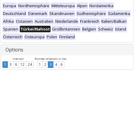
Europa
Nordhemisphäre
Mitteleuropa
Alpen
Nordamerika
Deutschland
Dänemark
Skandinavien
Südhemisphäre
Südamerika
Afrika
Ostasien
Australien
Niederlande
Frankreich
Italien/Balkan
Spanien
Türkei/Nahost
Großbritannien
Belgien
Schweiz
Island
Österreich
Osteuropa
Polen
Finnland
Options
Intervall
Number of panels in row
1
3
6
12
24
1
2
3
4
6