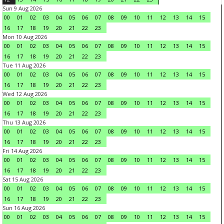
Sun 9 Aug 2026
00
01
02
03
04
05
06
07
08
09
10
11
12
13
14
15
16
17
18
19
20
21
22
23
Mon 10 Aug 2026
00
01
02
03
04
05
06
07
08
09
10
11
12
13
14
15
16
17
18
19
20
21
22
23
Tue 11 Aug 2026
00
01
02
03
04
05
06
07
08
09
10
11
12
13
14
15
16
17
18
19
20
21
22
23
Wed 12 Aug 2026
00
01
02
03
04
05
06
07
08
09
10
11
12
13
14
15
16
17
18
19
20
21
22
23
Thu 13 Aug 2026
00
01
02
03
04
05
06
07
08
09
10
11
12
13
14
15
16
17
18
19
20
21
22
23
Fri 14 Aug 2026
00
01
02
03
04
05
06
07
08
09
10
11
12
13
14
15
16
17
18
19
20
21
22
23
Sat 15 Aug 2026
00
01
02
03
04
05
06
07
08
09
10
11
12
13
14
15
16
17
18
19
20
21
22
23
Sun 16 Aug 2026
00
01
02
03
04
05
06
07
08
09
10
11
12
13
14
15