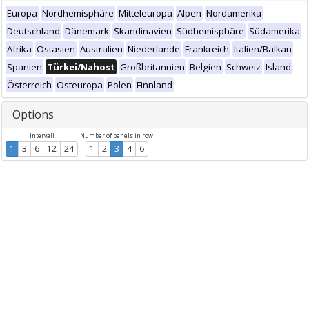
Europa
Nordhemisphäre
Mitteleuropa
Alpen
Nordamerika
Deutschland
Dänemark
Skandinavien
Südhemisphäre
Südamerika
Afrika
Ostasien
Australien
Niederlande
Frankreich
Italien/Balkan
Spanien
Türkei/Nahost
Großbritannien
Belgien
Schweiz
Island
Österreich
Osteuropa
Polen
Finnland
Options
Intervall
Number of panels in row
1
3
6
12
24
1
2
3
4
6