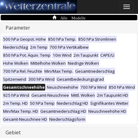
Toggle
naviga
Alle Modelle
Parameter
500 hPa Geopot. Höhe
850 hPa Temp.
850 hPa Stromlinien
Niederschlag
2m Temp
700 hPa Vertikalbew
850 hPa Pot. Äquiv. Temp
10m Wind
2m Taupunkt
CAPE/LI
Hohe Wolken
Mittelhohe Wolken
Niedrige Wolken
700 hPa Rel. Feuchte
Min/Max Temp.
Gesamtniederschlag
Spitzenwind
300 hPa Wind
Gesamtbedeckungsgrad
Gesamtschneehöhe
Neuschneehöhe
700 hPa Wind
850 hPa Wind
925 hPa Wind
Gesamt-Neuschnee
Mittl. Wolken
2m Taupunkt HD
2m Temp. HD
50 hPa Temp
Niederschlag HD
Signifikantes Wetter
Min/Max Temp. HD
Gesamtniederschlag HD
Neuschneehöhe HD
Gesamt-Neuschnee HD
Niederschlagsform
Gebiet