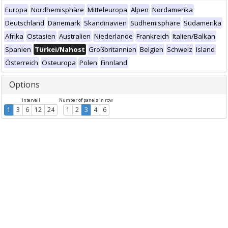
Europa
Nordhemisphäre
Mitteleuropa
Alpen
Nordamerika
Deutschland
Dänemark
Skandinavien
Südhemisphäre
Südamerika
Afrika
Ostasien
Australien
Niederlande
Frankreich
Italien/Balkan
Spanien
Türkei/Nahost
Großbritannien
Belgien
Schweiz
Island
Österreich
Osteuropa
Polen
Finnland
Options
Intervall
Number of panels in row
1
3
6
12
24
1
2
3
4
6