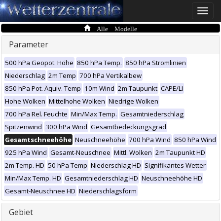
Toggle
naviga
Alle Modelle
Parameter
500 hPa Geopot. Höhe
850 hPa Temp.
850 hPa Stromlinien
Niederschlag
2m Temp
700 hPa Vertikalbew
850 hPa Pot. Äquiv. Temp
10m Wind
2m Taupunkt
CAPE/LI
Hohe Wolken
Mittelhohe Wolken
Niedrige Wolken
700 hPa Rel. Feuchte
Min/Max Temp.
Gesamtniederschlag
Spitzenwind
300 hPa Wind
Gesamtbedeckungsgrad
Gesamtschneehöhe
Neuschneehöhe
700 hPa Wind
850 hPa Wind
925 hPa Wind
Gesamt-Neuschnee
Mittl. Wolken
2m Taupunkt HD
2m Temp. HD
50 hPa Temp
Niederschlag HD
Signifikantes Wetter
Min/Max Temp. HD
Gesamtniederschlag HD
Neuschneehöhe HD
Gesamt-Neuschnee HD
Niederschlagsform
Gebiet