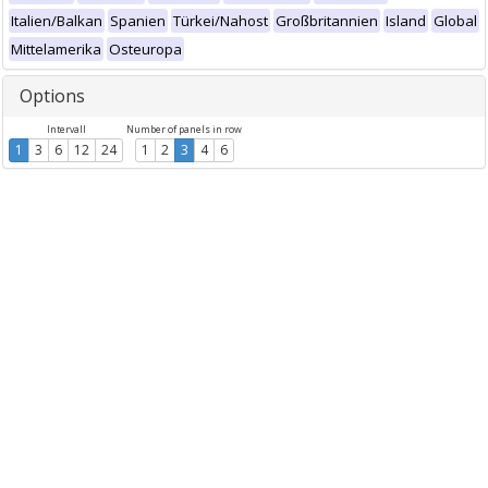
Italien/Balkan
Spanien
Türkei/Nahost
Großbritannien
Island
Global
Mittelamerika
Osteuropa
Options
Intervall
Number of panels in row
1
3
6
12
24
1
2
3
4
6