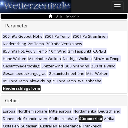
Toggle
naviga
Alle Modelle
Parameter
500 hPa Geopot. Höhe
850 hPa Temp.
850 hPa Stromlinien
Niederschlag
2m Temp
700 hPa Vertikalbew
850 hPa Pot. Äquiv. Temp
10m Wind
2m Taupunkt
CAPE/LI
Hohe Wolken
Mittelhohe Wolken
Niedrige Wolken
Min/Max Temp.
Gesamtniederschlag
Spitzenwind
300 hPa Wind
200 hPa Wind
Gesamtbedeckungsgrad
Gesamtschneehöhe
Mittl. Wolken
850 hPa Temp. Abweichung
50 hPa Temp
Wellenhoehe
Niederschlagsform
Gebiet
Europa
Nordhemisphäre
Mitteleuropa
Nordamerika
Deutschland
Dänemark
Skandinavien
Südhemisphäre
Südamerika
Afrika
Ostasien
Südasien
Australien
Niederlande
Frankreich