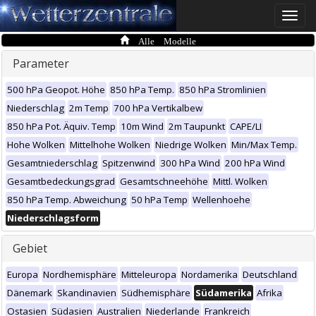
Toggle
naviga
Alle Modelle
Parameter
500 hPa Geopot. Höhe
850 hPa Temp.
850 hPa Stromlinien
Niederschlag
2m Temp
700 hPa Vertikalbew
850 hPa Pot. Äquiv. Temp
10m Wind
2m Taupunkt
CAPE/LI
Hohe Wolken
Mittelhohe Wolken
Niedrige Wolken
Min/Max Temp.
Gesamtniederschlag
Spitzenwind
300 hPa Wind
200 hPa Wind
Gesamtbedeckungsgrad
Gesamtschneehöhe
Mittl. Wolken
850 hPa Temp. Abweichung
50 hPa Temp
Wellenhoehe
Niederschlagsform
Gebiet
Europa
Nordhemisphäre
Mitteleuropa
Nordamerika
Deutschland
Dänemark
Skandinavien
Südhemisphäre
Südamerika
Afrika
Ostasien
Südasien
Australien
Niederlande
Frankreich