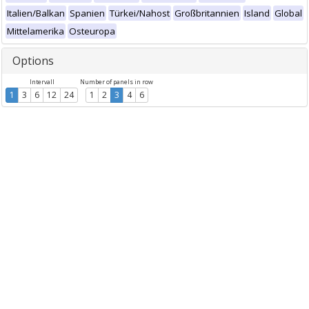
Italien/Balkan
Spanien
Türkei/Nahost
Großbritannien
Island
Global
Mittelamerika
Osteuropa
Options
Intervall
Number of panels in row
1
3
6
12
24
1
2
3
4
6