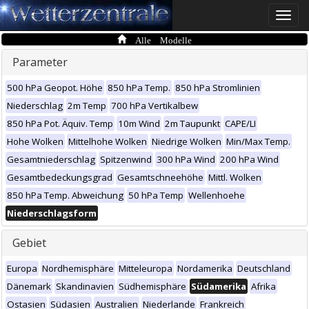
Toggle
naviga
Alle Modelle
Parameter
500 hPa Geopot. Höhe
850 hPa Temp.
850 hPa Stromlinien
Niederschlag
2m Temp
700 hPa Vertikalbew
850 hPa Pot. Äquiv. Temp
10m Wind
2m Taupunkt
CAPE/LI
Hohe Wolken
Mittelhohe Wolken
Niedrige Wolken
Min/Max Temp.
Gesamtniederschlag
Spitzenwind
300 hPa Wind
200 hPa Wind
Gesamtbedeckungsgrad
Gesamtschneehöhe
Mittl. Wolken
850 hPa Temp. Abweichung
50 hPa Temp
Wellenhoehe
Niederschlagsform
Gebiet
Europa
Nordhemisphäre
Mitteleuropa
Nordamerika
Deutschland
Dänemark
Skandinavien
Südhemisphäre
Südamerika
Afrika
Ostasien
Südasien
Australien
Niederlande
Frankreich