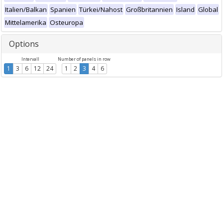
Italien/Balkan
Spanien
Türkei/Nahost
Großbritannien
Island
Global
Mittelamerika
Osteuropa
Options
Intervall
Number of panels in row
1
3
6
12
24
1
2
3
4
6