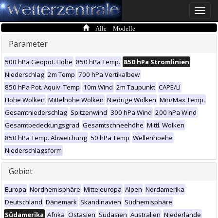
Toggle
naviga
Alle Modelle
Parameter
500 hPa Geopot. Höhe
850 hPa Temp.
850 hPa Stromlinien
Niederschlag
2m Temp
700 hPa Vertikalbew
850 hPa Pot. Äquiv. Temp
10m Wind
2m Taupunkt
CAPE/LI
Hohe Wolken
Mittelhohe Wolken
Niedrige Wolken
Min/Max Temp.
Gesamtniederschlag
Spitzenwind
300 hPa Wind
200 hPa Wind
Gesamtbedeckungsgrad
Gesamtschneehöhe
Mittl. Wolken
850 hPa Temp. Abweichung
50 hPa Temp
Wellenhoehe
Niederschlagsform
Gebiet
Europa
Nordhemisphäre
Mitteleuropa
Alpen
Nordamerika
Deutschland
Dänemark
Skandinavien
Südhemisphäre
Südamerika
Afrika
Ostasien
Südasien
Australien
Niederlande