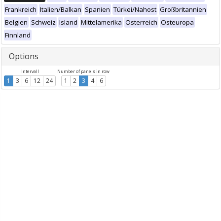
Frankreich
Italien/Balkan
Spanien
Türkei/Nahost
Großbritannien
Belgien
Schweiz
Island
Mittelamerika
Österreich
Osteuropa
Finnland
Options
Intervall
Number of panels in row
1
3
6
12
24
1
2
3
4
6