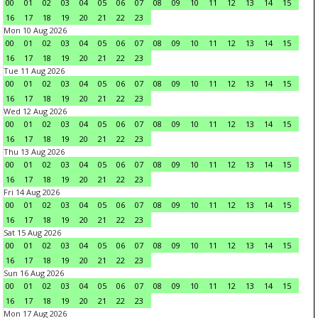
00
01
02
03
04
05
06
07
08
09
10
11
12
13
14
15
16
17
18
19
20
21
22
23
Mon 10 Aug 2026
00
01
02
03
04
05
06
07
08
09
10
11
12
13
14
15
16
17
18
19
20
21
22
23
Tue 11 Aug 2026
00
01
02
03
04
05
06
07
08
09
10
11
12
13
14
15
16
17
18
19
20
21
22
23
Wed 12 Aug 2026
00
01
02
03
04
05
06
07
08
09
10
11
12
13
14
15
16
17
18
19
20
21
22
23
Thu 13 Aug 2026
00
01
02
03
04
05
06
07
08
09
10
11
12
13
14
15
16
17
18
19
20
21
22
23
Fri 14 Aug 2026
00
01
02
03
04
05
06
07
08
09
10
11
12
13
14
15
16
17
18
19
20
21
22
23
Sat 15 Aug 2026
00
01
02
03
04
05
06
07
08
09
10
11
12
13
14
15
16
17
18
19
20
21
22
23
Sun 16 Aug 2026
00
01
02
03
04
05
06
07
08
09
10
11
12
13
14
15
16
17
18
19
20
21
22
23
Mon 17 Aug 2026