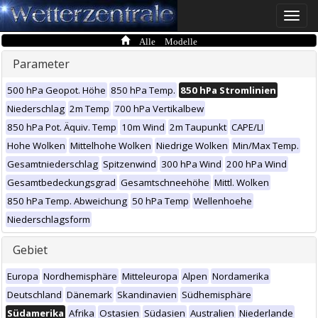
Toggle
naviga
Alle Modelle
Parameter
500 hPa Geopot. Höhe
850 hPa Temp.
850 hPa Stromlinien
Niederschlag
2m Temp
700 hPa Vertikalbew
850 hPa Pot. Äquiv. Temp
10m Wind
2m Taupunkt
CAPE/LI
Hohe Wolken
Mittelhohe Wolken
Niedrige Wolken
Min/Max Temp.
Gesamtniederschlag
Spitzenwind
300 hPa Wind
200 hPa Wind
Gesamtbedeckungsgrad
Gesamtschneehöhe
Mittl. Wolken
850 hPa Temp. Abweichung
50 hPa Temp
Wellenhoehe
Niederschlagsform
Gebiet
Europa
Nordhemisphäre
Mitteleuropa
Alpen
Nordamerika
Deutschland
Dänemark
Skandinavien
Südhemisphäre
Südamerika
Afrika
Ostasien
Südasien
Australien
Niederlande