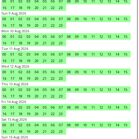
00
01
02
03
04
05
06
07
08
09
10
11
12
13
14
15
16
17
18
19
20
21
22
23
Sun 9 Aug 2026
00
01
02
03
04
05
06
07
08
09
10
11
12
13
14
15
16
17
18
19
20
21
22
23
Mon 10 Aug 2026
00
01
02
03
04
05
06
07
08
09
10
11
12
13
14
15
16
17
18
19
20
21
22
23
Tue 11 Aug 2026
00
01
02
03
04
05
06
07
08
09
10
11
12
13
14
15
16
17
18
19
20
21
22
23
Wed 12 Aug 2026
00
01
02
03
04
05
06
07
08
09
10
11
12
13
14
15
16
17
18
19
20
21
22
23
Thu 13 Aug 2026
00
01
02
03
04
05
06
07
08
09
10
11
12
13
14
15
16
17
18
19
20
21
22
23
Fri 14 Aug 2026
00
01
02
03
04
05
06
07
08
09
10
11
12
13
14
15
16
17
18
19
20
21
22
23
Sat 15 Aug 2026
00
01
02
03
04
05
06
07
08
09
10
11
12
13
14
15
16
17
18
19
20
21
22
23
Sun 16 Aug 2026