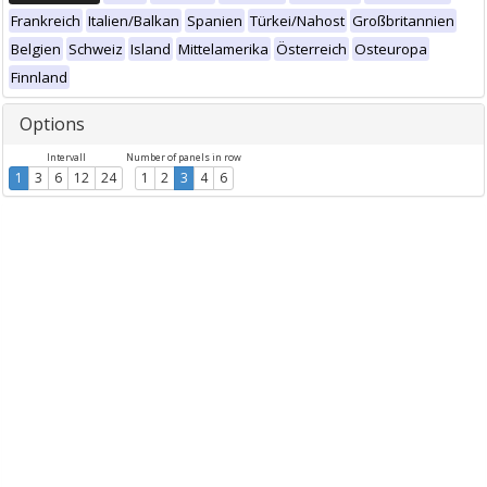
Frankreich
Italien/Balkan
Spanien
Türkei/Nahost
Großbritannien
Belgien
Schweiz
Island
Mittelamerika
Österreich
Osteuropa
Finnland
Options
Intervall
Number of panels in row
1
3
6
12
24
1
2
3
4
6