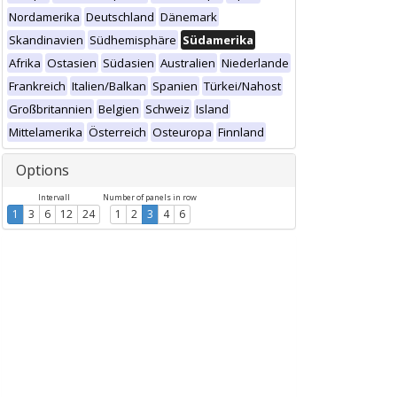
Nordamerika
Deutschland
Dänemark
Skandinavien
Südhemisphäre
Südamerika
Afrika
Ostasien
Südasien
Australien
Niederlande
Frankreich
Italien/Balkan
Spanien
Türkei/Nahost
Großbritannien
Belgien
Schweiz
Island
Mittelamerika
Österreich
Osteuropa
Finnland
Options
Intervall
Number of panels in row
1
3
6
12
24
1
2
3
4
6