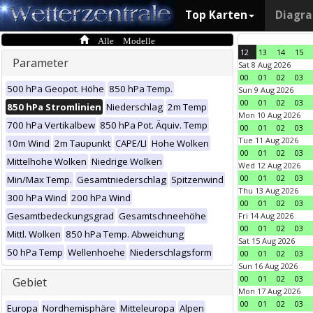
Top Karten
Diagr
Alle Modelle
12
13
14
15
Parameter
Sat 8 Aug 2026
00
01
02
03
500 hPa Geopot. Höhe
850 hPa Temp.
Sun 9 Aug 2026
00
01
02
03
850 hPa Stromlinien
Niederschlag
2m Temp
Mon 10 Aug 2026
700 hPa Vertikalbew
850 hPa Pot. Äquiv. Temp
00
01
02
03
Tue 11 Aug 2026
10m Wind
2m Taupunkt
CAPE/LI
Hohe Wolken
00
01
02
03
Mittelhohe Wolken
Niedrige Wolken
Wed 12 Aug 2026
00
01
02
03
Min/Max Temp.
Gesamtniederschlag
Spitzenwind
Thu 13 Aug 2026
300 hPa Wind
200 hPa Wind
00
01
02
03
Gesamtbedeckungsgrad
Gesamtschneehöhe
Fri 14 Aug 2026
00
01
02
03
Mittl. Wolken
850 hPa Temp. Abweichung
Sat 15 Aug 2026
50 hPa Temp
Wellenhoehe
Niederschlagsform
00
01
02
03
Sun 16 Aug 2026
00
01
02
03
Gebiet
Mon 17 Aug 2026
00
01
02
03
Europa
Nordhemisphäre
Mitteleuropa
Alpen