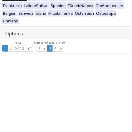
Frankreich
Italien/Balkan
Spanien
Türkei/Nahost
Großbritannien
Belgien
Schweiz
Island
Mittelamerika
Österreich
Osteuropa
Finnland
Options
Intervall
Number of panels in row
1
3
6
12
24
1
2
3
4
6