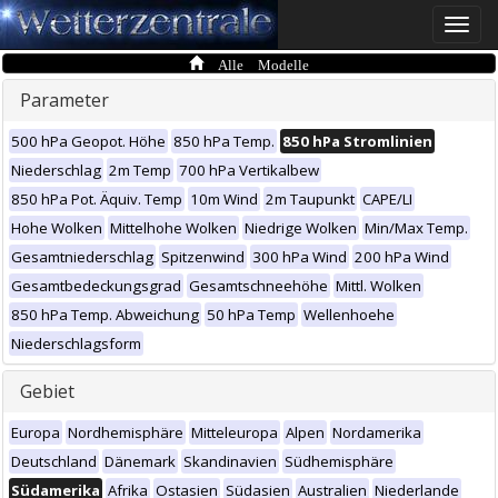
Toggle
naviga
Alle Modelle
Parameter
500 hPa Geopot. Höhe
850 hPa Temp.
850 hPa Stromlinien
Niederschlag
2m Temp
700 hPa Vertikalbew
850 hPa Pot. Äquiv. Temp
10m Wind
2m Taupunkt
CAPE/LI
Hohe Wolken
Mittelhohe Wolken
Niedrige Wolken
Min/Max Temp.
Gesamtniederschlag
Spitzenwind
300 hPa Wind
200 hPa Wind
Gesamtbedeckungsgrad
Gesamtschneehöhe
Mittl. Wolken
850 hPa Temp. Abweichung
50 hPa Temp
Wellenhoehe
Niederschlagsform
Gebiet
Europa
Nordhemisphäre
Mitteleuropa
Alpen
Nordamerika
Deutschland
Dänemark
Skandinavien
Südhemisphäre
Südamerika
Afrika
Ostasien
Südasien
Australien
Niederlande