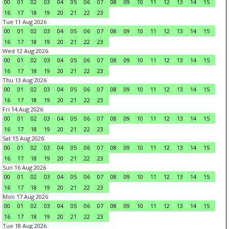
00
01
02
03
04
05
06
07
08
09
10
11
12
13
14
15
16
17
18
19
20
21
22
23
Tue 11 Aug 2026
00
01
02
03
04
05
06
07
08
09
10
11
12
13
14
15
16
17
18
19
20
21
22
23
Wed 12 Aug 2026
00
01
02
03
04
05
06
07
08
09
10
11
12
13
14
15
16
17
18
19
20
21
22
23
Thu 13 Aug 2026
00
01
02
03
04
05
06
07
08
09
10
11
12
13
14
15
16
17
18
19
20
21
22
23
Fri 14 Aug 2026
00
01
02
03
04
05
06
07
08
09
10
11
12
13
14
15
16
17
18
19
20
21
22
23
Sat 15 Aug 2026
00
01
02
03
04
05
06
07
08
09
10
11
12
13
14
15
16
17
18
19
20
21
22
23
Sun 16 Aug 2026
00
01
02
03
04
05
06
07
08
09
10
11
12
13
14
15
16
17
18
19
20
21
22
23
Mon 17 Aug 2026
00
01
02
03
04
05
06
07
08
09
10
11
12
13
14
15
16
17
18
19
20
21
22
23
Tue 18 Aug 2026