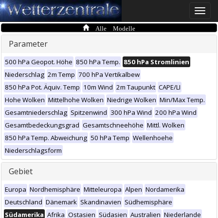
Toggle
naviga
Alle Modelle
Parameter
500 hPa Geopot. Höhe
850 hPa Temp.
850 hPa Stromlinien
Niederschlag
2m Temp
700 hPa Vertikalbew
850 hPa Pot. Äquiv. Temp
10m Wind
2m Taupunkt
CAPE/LI
Hohe Wolken
Mittelhohe Wolken
Niedrige Wolken
Min/Max Temp.
Gesamtniederschlag
Spitzenwind
300 hPa Wind
200 hPa Wind
Gesamtbedeckungsgrad
Gesamtschneehöhe
Mittl. Wolken
850 hPa Temp. Abweichung
50 hPa Temp
Wellenhoehe
Niederschlagsform
Gebiet
Europa
Nordhemisphäre
Mitteleuropa
Alpen
Nordamerika
Deutschland
Dänemark
Skandinavien
Südhemisphäre
Südamerika
Afrika
Ostasien
Südasien
Australien
Niederlande