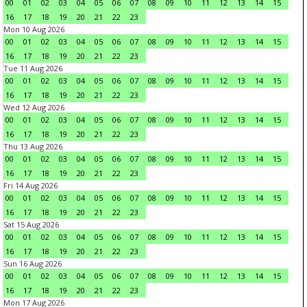
00
01
02
03
04
05
06
07
08
09
10
11
12
13
14
15
16
17
18
19
20
21
22
23
Mon 10 Aug 2026
00
01
02
03
04
05
06
07
08
09
10
11
12
13
14
15
16
17
18
19
20
21
22
23
Tue 11 Aug 2026
00
01
02
03
04
05
06
07
08
09
10
11
12
13
14
15
16
17
18
19
20
21
22
23
Wed 12 Aug 2026
00
01
02
03
04
05
06
07
08
09
10
11
12
13
14
15
16
17
18
19
20
21
22
23
Thu 13 Aug 2026
00
01
02
03
04
05
06
07
08
09
10
11
12
13
14
15
16
17
18
19
20
21
22
23
Fri 14 Aug 2026
00
01
02
03
04
05
06
07
08
09
10
11
12
13
14
15
16
17
18
19
20
21
22
23
Sat 15 Aug 2026
00
01
02
03
04
05
06
07
08
09
10
11
12
13
14
15
16
17
18
19
20
21
22
23
Sun 16 Aug 2026
00
01
02
03
04
05
06
07
08
09
10
11
12
13
14
15
16
17
18
19
20
21
22
23
Mon 17 Aug 2026