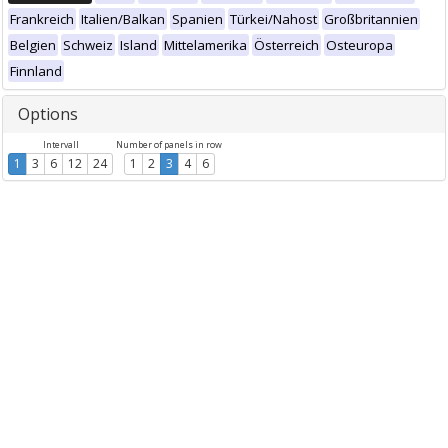
Frankreich
Italien/Balkan
Spanien
Türkei/Nahost
Großbritannien
Belgien
Schweiz
Island
Mittelamerika
Österreich
Osteuropa
Finnland
Options
Intervall
Number of panels in row
1
3
6
12
24
1
2
3
4
6