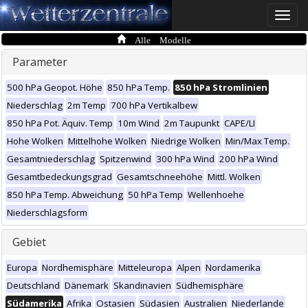
Toggle
naviga
Alle Modelle
Parameter
500 hPa Geopot. Höhe
850 hPa Temp.
850 hPa Stromlinien
Niederschlag
2m Temp
700 hPa Vertikalbew
850 hPa Pot. Äquiv. Temp
10m Wind
2m Taupunkt
CAPE/LI
Hohe Wolken
Mittelhohe Wolken
Niedrige Wolken
Min/Max Temp.
Gesamtniederschlag
Spitzenwind
300 hPa Wind
200 hPa Wind
Gesamtbedeckungsgrad
Gesamtschneehöhe
Mittl. Wolken
850 hPa Temp. Abweichung
50 hPa Temp
Wellenhoehe
Niederschlagsform
Gebiet
Europa
Nordhemisphäre
Mitteleuropa
Alpen
Nordamerika
Deutschland
Dänemark
Skandinavien
Südhemisphäre
Südamerika
Afrika
Ostasien
Südasien
Australien
Niederlande