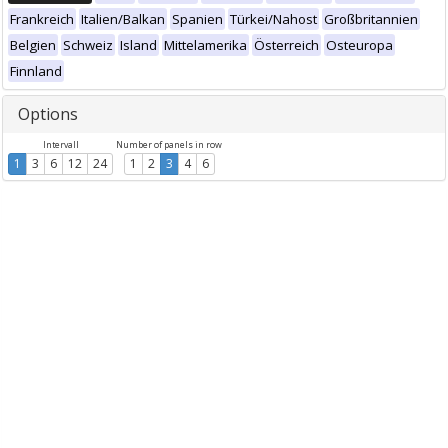
Frankreich
Italien/Balkan
Spanien
Türkei/Nahost
Großbritannien
Belgien
Schweiz
Island
Mittelamerika
Österreich
Osteuropa
Finnland
Options
Intervall
Number of panels in row
1
3
6
12
24
1
2
3
4
6