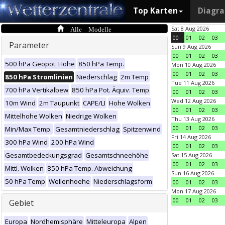
Top Karten
Diagr
Alle Modelle
Sat 8 Aug 2026
00
01
02
03
Parameter
Sun 9 Aug 2026
00
01
02
03
500 hPa Geopot. Höhe
850 hPa Temp.
Mon 10 Aug 2026
00
01
02
03
850 hPa Stromlinien
Niederschlag
2m Temp
Tue 11 Aug 2026
700 hPa Vertikalbew
850 hPa Pot. Äquiv. Temp
00
01
02
03
Wed 12 Aug 2026
10m Wind
2m Taupunkt
CAPE/LI
Hohe Wolken
00
01
02
03
Mittelhohe Wolken
Niedrige Wolken
Thu 13 Aug 2026
00
01
02
03
Min/Max Temp.
Gesamtniederschlag
Spitzenwind
Fri 14 Aug 2026
300 hPa Wind
200 hPa Wind
00
01
02
03
Gesamtbedeckungsgrad
Gesamtschneehöhe
Sat 15 Aug 2026
00
01
02
03
Mittl. Wolken
850 hPa Temp. Abweichung
Sun 16 Aug 2026
50 hPa Temp
Wellenhoehe
Niederschlagsform
00
01
02
03
Mon 17 Aug 2026
00
01
02
03
Gebiet
Europa
Nordhemisphäre
Mitteleuropa
Alpen