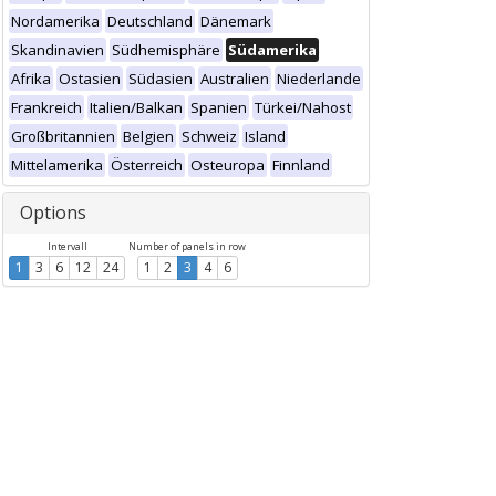
Nordamerika
Deutschland
Dänemark
Skandinavien
Südhemisphäre
Südamerika
Afrika
Ostasien
Südasien
Australien
Niederlande
Frankreich
Italien/Balkan
Spanien
Türkei/Nahost
Großbritannien
Belgien
Schweiz
Island
Mittelamerika
Österreich
Osteuropa
Finnland
Options
Intervall
Number of panels in row
1
3
6
12
24
1
2
3
4
6