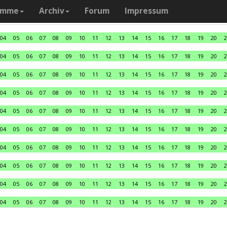
amme
Archiv
Forum
Impressum
04
05
06
07
08
09
10
11
12
13
14
15
16
17
18
19
20
2
04
05
06
07
08
09
10
11
12
13
14
15
16
17
18
19
20
2
04
05
06
07
08
09
10
11
12
13
14
15
16
17
18
19
20
2
04
05
06
07
08
09
10
11
12
13
14
15
16
17
18
19
20
2
04
05
06
07
08
09
10
11
12
13
14
15
16
17
18
19
20
2
04
05
06
07
08
09
10
11
12
13
14
15
16
17
18
19
20
2
04
05
06
07
08
09
10
11
12
13
14
15
16
17
18
19
20
2
04
05
06
07
08
09
10
11
12
13
14
15
16
17
18
19
20
2
04
05
06
07
08
09
10
11
12
13
14
15
16
17
18
19
20
2
04
05
06
07
08
09
10
11
12
13
14
15
16
17
18
19
20
2