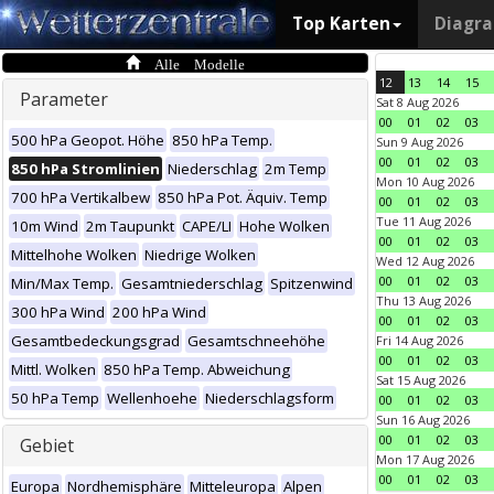
Top Karten
Diagr
Alle Modelle
12
13
14
15
Parameter
Sat 8 Aug 2026
00
01
02
03
500 hPa Geopot. Höhe
850 hPa Temp.
Sun 9 Aug 2026
00
01
02
03
850 hPa Stromlinien
Niederschlag
2m Temp
Mon 10 Aug 2026
700 hPa Vertikalbew
850 hPa Pot. Äquiv. Temp
00
01
02
03
Tue 11 Aug 2026
10m Wind
2m Taupunkt
CAPE/LI
Hohe Wolken
00
01
02
03
Mittelhohe Wolken
Niedrige Wolken
Wed 12 Aug 2026
00
01
02
03
Min/Max Temp.
Gesamtniederschlag
Spitzenwind
Thu 13 Aug 2026
300 hPa Wind
200 hPa Wind
00
01
02
03
Gesamtbedeckungsgrad
Gesamtschneehöhe
Fri 14 Aug 2026
00
01
02
03
Mittl. Wolken
850 hPa Temp. Abweichung
Sat 15 Aug 2026
50 hPa Temp
Wellenhoehe
Niederschlagsform
00
01
02
03
Sun 16 Aug 2026
00
01
02
03
Gebiet
Mon 17 Aug 2026
00
01
02
03
Europa
Nordhemisphäre
Mitteleuropa
Alpen