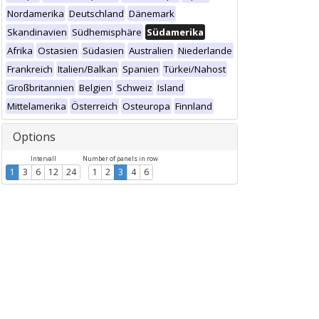
Nordamerika
Deutschland
Dänemark
Skandinavien
Südhemisphäre
Südamerika
Afrika
Ostasien
Südasien
Australien
Niederlande
Frankreich
Italien/Balkan
Spanien
Türkei/Nahost
Großbritannien
Belgien
Schweiz
Island
Mittelamerika
Österreich
Osteuropa
Finnland
Options
Intervall
Number of panels in row
1
3
6
12
24
1
2
3
4
6