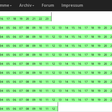
amme
Archiv
Forum
Impressum
16
17
18
19
20
21
22
23
04
05
06
07
08
09
10
11
12
13
14
15
16
17
18
19
20
2
04
05
06
07
08
09
10
11
12
13
14
15
16
17
18
19
20
2
04
05
06
07
08
09
10
11
12
13
14
15
16
17
18
19
20
2
04
05
06
07
08
09
10
11
12
13
14
15
16
17
18
19
20
2
04
05
06
07
08
09
10
11
12
13
14
15
16
17
18
19
20
2
04
05
06
07
08
09
10
11
12
13
14
15
16
17
18
19
20
2
04
05
06
07
08
09
10
11
12
13
14
15
16
17
18
19
20
2
04
05
06
07
08
09
10
11
12
13
14
15
16
17
18
19
20
2
04
05
06
07
08
09
10
11
12
13
14
15
16
17
18
19
20
2
04
05
06
07
08
09
10
11
12