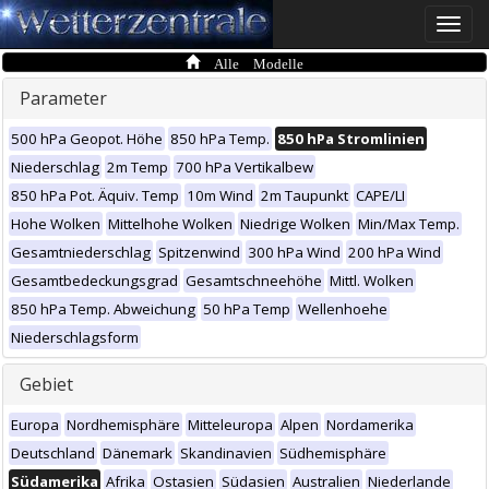
Toggle
naviga
Alle Modelle
Parameter
500 hPa Geopot. Höhe
850 hPa Temp.
850 hPa Stromlinien
Niederschlag
2m Temp
700 hPa Vertikalbew
850 hPa Pot. Äquiv. Temp
10m Wind
2m Taupunkt
CAPE/LI
Hohe Wolken
Mittelhohe Wolken
Niedrige Wolken
Min/Max Temp.
Gesamtniederschlag
Spitzenwind
300 hPa Wind
200 hPa Wind
Gesamtbedeckungsgrad
Gesamtschneehöhe
Mittl. Wolken
850 hPa Temp. Abweichung
50 hPa Temp
Wellenhoehe
Niederschlagsform
Gebiet
Europa
Nordhemisphäre
Mitteleuropa
Alpen
Nordamerika
Deutschland
Dänemark
Skandinavien
Südhemisphäre
Südamerika
Afrika
Ostasien
Südasien
Australien
Niederlande