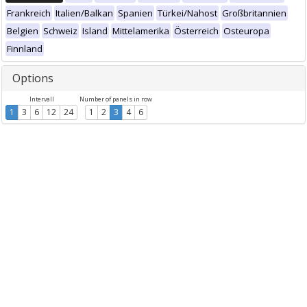
Frankreich
Italien/Balkan
Spanien
Türkei/Nahost
Großbritannien
Belgien
Schweiz
Island
Mittelamerika
Österreich
Osteuropa
Finnland
Options
Intervall
Number of panels in row
1
3
6
12
24
1
2
3
4
6