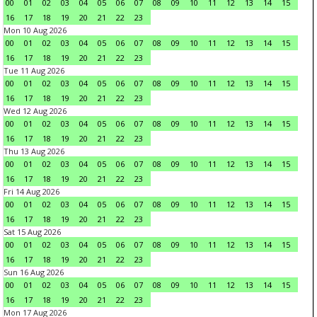
00
01
02
03
04
05
06
07
08
09
10
11
12
13
14
15
16
17
18
19
20
21
22
23
Mon 10 Aug 2026
00
01
02
03
04
05
06
07
08
09
10
11
12
13
14
15
16
17
18
19
20
21
22
23
Tue 11 Aug 2026
00
01
02
03
04
05
06
07
08
09
10
11
12
13
14
15
16
17
18
19
20
21
22
23
Wed 12 Aug 2026
00
01
02
03
04
05
06
07
08
09
10
11
12
13
14
15
16
17
18
19
20
21
22
23
Thu 13 Aug 2026
00
01
02
03
04
05
06
07
08
09
10
11
12
13
14
15
16
17
18
19
20
21
22
23
Fri 14 Aug 2026
00
01
02
03
04
05
06
07
08
09
10
11
12
13
14
15
16
17
18
19
20
21
22
23
Sat 15 Aug 2026
00
01
02
03
04
05
06
07
08
09
10
11
12
13
14
15
16
17
18
19
20
21
22
23
Sun 16 Aug 2026
00
01
02
03
04
05
06
07
08
09
10
11
12
13
14
15
16
17
18
19
20
21
22
23
Mon 17 Aug 2026