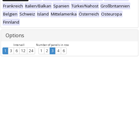
Frankreich
Italien/Balkan
Spanien
Türkei/Nahost
Großbritannien
Belgien
Schweiz
Island
Mittelamerika
Österreich
Osteuropa
Finnland
Options
Intervall
Number of panels in row
1
3
6
12
24
1
2
3
4
6