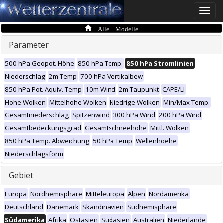
Toggle
naviga
Alle Modelle
Parameter
500 hPa Geopot. Höhe
850 hPa Temp.
850 hPa Stromlinien
Niederschlag
2m Temp
700 hPa Vertikalbew
850 hPa Pot. Äquiv. Temp
10m Wind
2m Taupunkt
CAPE/LI
Hohe Wolken
Mittelhohe Wolken
Niedrige Wolken
Min/Max Temp.
Gesamtniederschlag
Spitzenwind
300 hPa Wind
200 hPa Wind
Gesamtbedeckungsgrad
Gesamtschneehöhe
Mittl. Wolken
850 hPa Temp. Abweichung
50 hPa Temp
Wellenhoehe
Niederschlagsform
Gebiet
Europa
Nordhemisphäre
Mitteleuropa
Alpen
Nordamerika
Deutschland
Dänemark
Skandinavien
Südhemisphäre
Südamerika
Afrika
Ostasien
Südasien
Australien
Niederlande