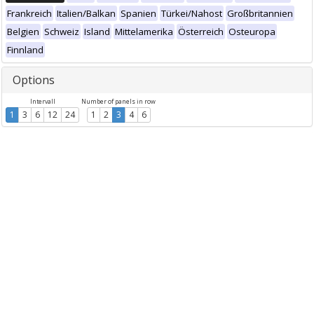
Frankreich
Italien/Balkan
Spanien
Türkei/Nahost
Großbritannien
Belgien
Schweiz
Island
Mittelamerika
Österreich
Osteuropa
Finnland
Options
Intervall
Number of panels in row
1
3
6
12
24
1
2
3
4
6