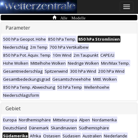
Toggle
naviga
Alle Modelle
Parameter
500 hPa Geopot. Höhe
850 hPa Temp.
850 hPa Stromlinien
Niederschlag
2m Temp
700 hPa Vertikalbew
850 hPa Pot. Äquiv. Temp
10m Wind
2m Taupunkt
CAPE/LI
Hohe Wolken
Mittelhohe Wolken
Niedrige Wolken
Min/Max Temp.
Gesamtniederschlag
Spitzenwind
300 hPa Wind
200 hPa Wind
Gesamtbedeckungsgrad
Gesamtschneehöhe
Mittl. Wolken
850 hPa Temp. Abweichung
50 hPa Temp
Wellenhoehe
Niederschlagsform
Gebiet
Europa
Nordhemisphäre
Mitteleuropa
Alpen
Nordamerika
Deutschland
Dänemark
Skandinavien
Südhemisphäre
Südamerika
Afrika
Ostasien
Südasien
Australien
Niederlande