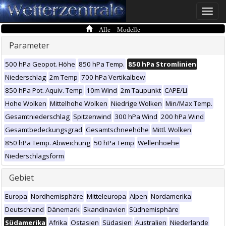
Toggle
naviga
Alle Modelle
Parameter
500 hPa Geopot. Höhe
850 hPa Temp.
850 hPa Stromlinien
Niederschlag
2m Temp
700 hPa Vertikalbew
850 hPa Pot. Äquiv. Temp
10m Wind
2m Taupunkt
CAPE/LI
Hohe Wolken
Mittelhohe Wolken
Niedrige Wolken
Min/Max Temp.
Gesamtniederschlag
Spitzenwind
300 hPa Wind
200 hPa Wind
Gesamtbedeckungsgrad
Gesamtschneehöhe
Mittl. Wolken
850 hPa Temp. Abweichung
50 hPa Temp
Wellenhoehe
Niederschlagsform
Gebiet
Europa
Nordhemisphäre
Mitteleuropa
Alpen
Nordamerika
Deutschland
Dänemark
Skandinavien
Südhemisphäre
Südamerika
Afrika
Ostasien
Südasien
Australien
Niederlande