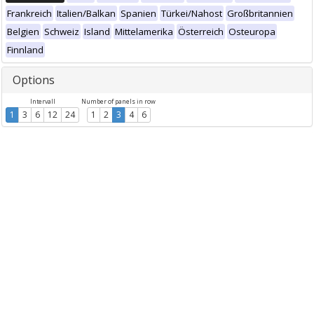
Frankreich
Italien/Balkan
Spanien
Türkei/Nahost
Großbritannien
Belgien
Schweiz
Island
Mittelamerika
Österreich
Osteuropa
Finnland
Options
Intervall
Number of panels in row
1
3
6
12
24
1
2
3
4
6