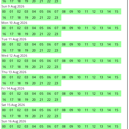
16
17
18
19
20
21
22
23
Sun 9 Aug 2026
00
01
02
03
04
05
06
07
08
09
10
11
12
13
14
15
16
17
18
19
20
21
22
23
Mon 10 Aug 2026
00
01
02
03
04
05
06
07
08
09
10
11
12
13
14
15
16
17
18
19
20
21
22
23
Tue 11 Aug 2026
00
01
02
03
04
05
06
07
08
09
10
11
12
13
14
15
16
17
18
19
20
21
22
23
Wed 12 Aug 2026
00
01
02
03
04
05
06
07
08
09
10
11
12
13
14
15
16
17
18
19
20
21
22
23
Thu 13 Aug 2026
00
01
02
03
04
05
06
07
08
09
10
11
12
13
14
15
16
17
18
19
20
21
22
23
Fri 14 Aug 2026
00
01
02
03
04
05
06
07
08
09
10
11
12
13
14
15
16
17
18
19
20
21
22
23
Sat 15 Aug 2026
00
01
02
03
04
05
06
07
08
09
10
11
12
13
14
15
16
17
18
19
20
21
22
23
Sun 16 Aug 2026
00
01
02
03
04
05
06
07
08
09
10
11
12
13
14
15