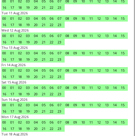
00
01
02
03
04
05
06
07
08
09
10
11
12
13
14
15
16
17
18
19
20
21
22
23
Tue 11 Aug 2026
00
01
02
03
04
05
06
07
08
09
10
11
12
13
14
15
16
17
18
19
20
21
22
23
Wed 12 Aug 2026
00
01
02
03
04
05
06
07
08
09
10
11
12
13
14
15
16
17
18
19
20
21
22
23
Thu 13 Aug 2026
00
01
02
03
04
05
06
07
08
09
10
11
12
13
14
15
16
17
18
19
20
21
22
23
Fri 14 Aug 2026
00
01
02
03
04
05
06
07
08
09
10
11
12
13
14
15
16
17
18
19
20
21
22
23
Sat 15 Aug 2026
00
01
02
03
04
05
06
07
08
09
10
11
12
13
14
15
16
17
18
19
20
21
22
23
Sun 16 Aug 2026
00
01
02
03
04
05
06
07
08
09
10
11
12
13
14
15
16
17
18
19
20
21
22
23
Mon 17 Aug 2026
00
01
02
03
04
05
06
07
08
09
10
11
12
13
14
15
16
17
18
19
20
21
22
23
Tue 18 Aug 2026