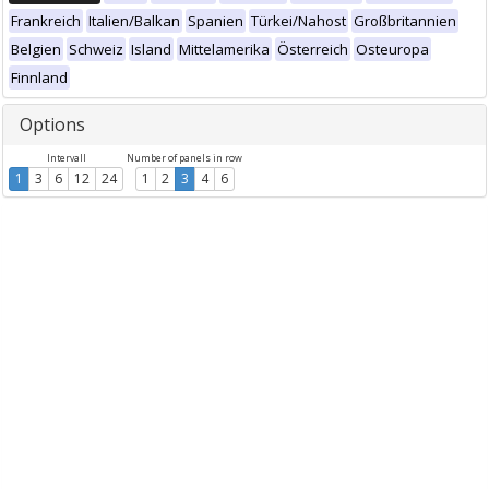
Frankreich
Italien/Balkan
Spanien
Türkei/Nahost
Großbritannien
Belgien
Schweiz
Island
Mittelamerika
Österreich
Osteuropa
Finnland
Options
Intervall
Number of panels in row
1
3
6
12
24
1
2
3
4
6