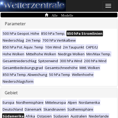
Toggle
naviga
Alle Modelle
Parameter
500 hPa Geopot. Höhe
850 hPa Temp.
850 hPa Stromlinien
Niederschlag
2m Temp
700 hPa Vertikalbew
850 hPa Pot. Äquiv. Temp
10m Wind
2m Taupunkt
CAPE/LI
Hohe Wolken
Mittelhohe Wolken
Niedrige Wolken
Min/Max Temp.
Gesamtniederschlag
Spitzenwind
300 hPa Wind
200 hPa Wind
Gesamtbedeckungsgrad
Gesamtschneehöhe
Mittl. Wolken
850 hPa Temp. Abweichung
50 hPa Temp
Wellenhoehe
Niederschlagsform
Gebiet
Europa
Nordhemisphäre
Mitteleuropa
Alpen
Nordamerika
Deutschland
Dänemark
Skandinavien
Südhemisphäre
Südamerika
Afrika
Ostasien
Südasien
Australien
Niederlande