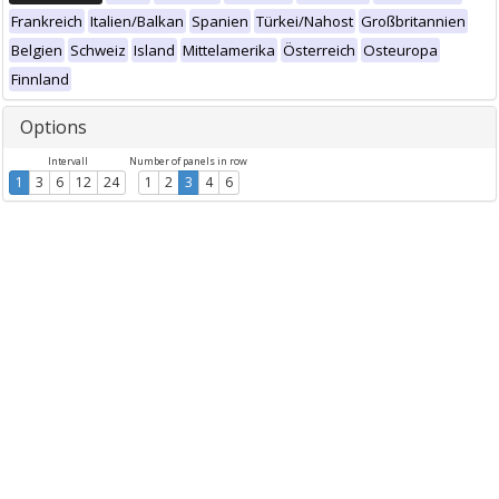
Frankreich
Italien/Balkan
Spanien
Türkei/Nahost
Großbritannien
Belgien
Schweiz
Island
Mittelamerika
Österreich
Osteuropa
Finnland
Options
Intervall
Number of panels in row
1
3
6
12
24
1
2
3
4
6