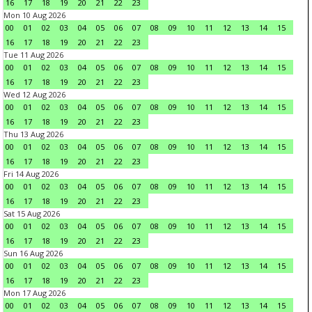
16
17
18
19
20
21
22
23
Mon 10 Aug 2026
00
01
02
03
04
05
06
07
08
09
10
11
12
13
14
15
16
17
18
19
20
21
22
23
Tue 11 Aug 2026
00
01
02
03
04
05
06
07
08
09
10
11
12
13
14
15
16
17
18
19
20
21
22
23
Wed 12 Aug 2026
00
01
02
03
04
05
06
07
08
09
10
11
12
13
14
15
16
17
18
19
20
21
22
23
Thu 13 Aug 2026
00
01
02
03
04
05
06
07
08
09
10
11
12
13
14
15
16
17
18
19
20
21
22
23
Fri 14 Aug 2026
00
01
02
03
04
05
06
07
08
09
10
11
12
13
14
15
16
17
18
19
20
21
22
23
Sat 15 Aug 2026
00
01
02
03
04
05
06
07
08
09
10
11
12
13
14
15
16
17
18
19
20
21
22
23
Sun 16 Aug 2026
00
01
02
03
04
05
06
07
08
09
10
11
12
13
14
15
16
17
18
19
20
21
22
23
Mon 17 Aug 2026
00
01
02
03
04
05
06
07
08
09
10
11
12
13
14
15