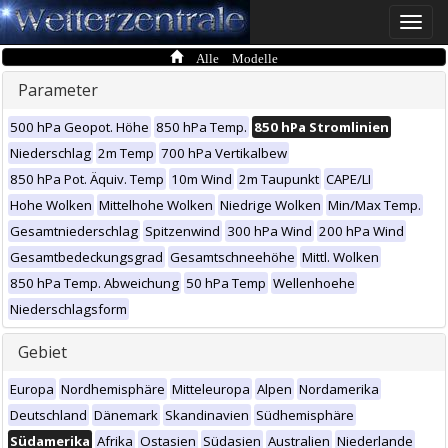
Toggle
naviga
Alle Modelle
Parameter
500 hPa Geopot. Höhe
850 hPa Temp.
850 hPa Stromlinien
Niederschlag
2m Temp
700 hPa Vertikalbew
850 hPa Pot. Äquiv. Temp
10m Wind
2m Taupunkt
CAPE/LI
Hohe Wolken
Mittelhohe Wolken
Niedrige Wolken
Min/Max Temp.
Gesamtniederschlag
Spitzenwind
300 hPa Wind
200 hPa Wind
Gesamtbedeckungsgrad
Gesamtschneehöhe
Mittl. Wolken
850 hPa Temp. Abweichung
50 hPa Temp
Wellenhoehe
Niederschlagsform
Gebiet
Europa
Nordhemisphäre
Mitteleuropa
Alpen
Nordamerika
Deutschland
Dänemark
Skandinavien
Südhemisphäre
Südamerika
Afrika
Ostasien
Südasien
Australien
Niederlande