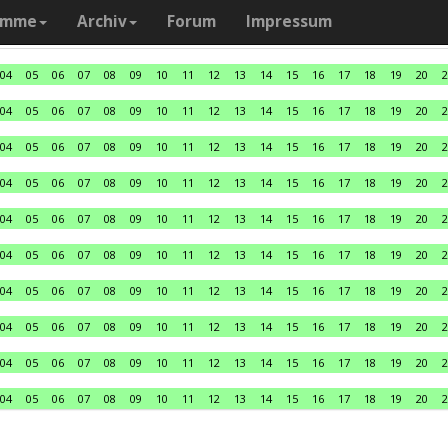
amme
Archiv
Forum
Impressum
04
05
06
07
08
09
10
11
12
13
14
15
16
17
18
19
20
2
04
05
06
07
08
09
10
11
12
13
14
15
16
17
18
19
20
2
04
05
06
07
08
09
10
11
12
13
14
15
16
17
18
19
20
2
04
05
06
07
08
09
10
11
12
13
14
15
16
17
18
19
20
2
04
05
06
07
08
09
10
11
12
13
14
15
16
17
18
19
20
2
04
05
06
07
08
09
10
11
12
13
14
15
16
17
18
19
20
2
04
05
06
07
08
09
10
11
12
13
14
15
16
17
18
19
20
2
04
05
06
07
08
09
10
11
12
13
14
15
16
17
18
19
20
2
04
05
06
07
08
09
10
11
12
13
14
15
16
17
18
19
20
2
04
05
06
07
08
09
10
11
12
13
14
15
16
17
18
19
20
2