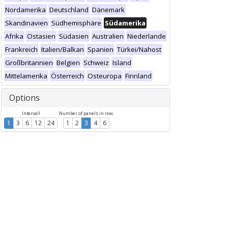
Nordamerika
Deutschland
Dänemark
Skandinavien
Südhemisphäre
Südamerika
Afrika
Ostasien
Südasien
Australien
Niederlande
Frankreich
Italien/Balkan
Spanien
Türkei/Nahost
Großbritannien
Belgien
Schweiz
Island
Mittelamerika
Österreich
Osteuropa
Finnland
Options
Intervall
Number of panels in row
1
3
6
12
24
1
2
3
4
6