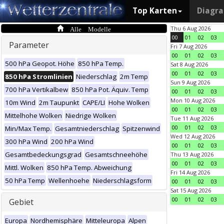
Top Karten
Diagr
Alle Modelle
Thu 6 Aug 2026
00
01
02
03
Parameter
Fri 7 Aug 2026
00
01
02
03
500 hPa Geopot. Höhe
850 hPa Temp.
Sat 8 Aug 2026
00
01
02
03
850 hPa Stromlinien
Niederschlag
2m Temp
Sun 9 Aug 2026
700 hPa Vertikalbew
850 hPa Pot. Äquiv. Temp
00
01
02
03
Mon 10 Aug 2026
10m Wind
2m Taupunkt
CAPE/LI
Hohe Wolken
00
01
02
03
Mittelhohe Wolken
Niedrige Wolken
Tue 11 Aug 2026
00
01
02
03
Min/Max Temp.
Gesamtniederschlag
Spitzenwind
Wed 12 Aug 2026
300 hPa Wind
200 hPa Wind
00
01
02
03
Gesamtbedeckungsgrad
Gesamtschneehöhe
Thu 13 Aug 2026
00
01
02
03
Mittl. Wolken
850 hPa Temp. Abweichung
Fri 14 Aug 2026
50 hPa Temp
Wellenhoehe
Niederschlagsform
00
01
02
03
Sat 15 Aug 2026
00
01
02
03
Gebiet
Europa
Nordhemisphäre
Mitteleuropa
Alpen