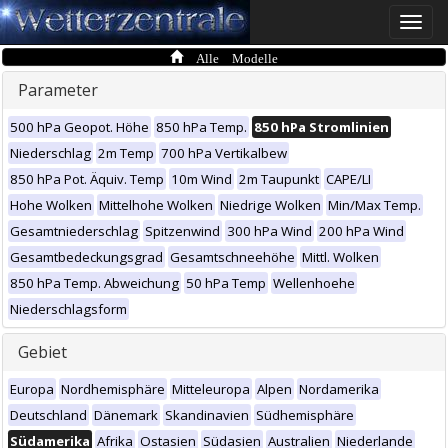
Toggle
naviga
Alle Modelle
Parameter
500 hPa Geopot. Höhe
850 hPa Temp.
850 hPa Stromlinien
Niederschlag
2m Temp
700 hPa Vertikalbew
850 hPa Pot. Äquiv. Temp
10m Wind
2m Taupunkt
CAPE/LI
Hohe Wolken
Mittelhohe Wolken
Niedrige Wolken
Min/Max Temp.
Gesamtniederschlag
Spitzenwind
300 hPa Wind
200 hPa Wind
Gesamtbedeckungsgrad
Gesamtschneehöhe
Mittl. Wolken
850 hPa Temp. Abweichung
50 hPa Temp
Wellenhoehe
Niederschlagsform
Gebiet
Europa
Nordhemisphäre
Mitteleuropa
Alpen
Nordamerika
Deutschland
Dänemark
Skandinavien
Südhemisphäre
Südamerika
Afrika
Ostasien
Südasien
Australien
Niederlande