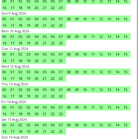
00
01
02
03
04
05
06
07
08
09
10
11
12
13
14
15
16
17
18
19
20
21
22
23
Sun 9 Aug 2026
00
01
02
03
04
05
06
07
08
09
10
11
12
13
14
15
16
17
18
19
20
21
22
23
Mon 10 Aug 2026
00
01
02
03
04
05
06
07
08
09
10
11
12
13
14
15
16
17
18
19
20
21
22
23
Tue 11 Aug 2026
00
01
02
03
04
05
06
07
08
09
10
11
12
13
14
15
16
17
18
19
20
21
22
23
Wed 12 Aug 2026
00
01
02
03
04
05
06
07
08
09
10
11
12
13
14
15
16
17
18
19
20
21
22
23
Thu 13 Aug 2026
00
01
02
03
04
05
06
07
08
09
10
11
12
13
14
15
16
17
18
19
20
21
22
23
Fri 14 Aug 2026
00
01
02
03
04
05
06
07
08
09
10
11
12
13
14
15
16
17
18
19
20
21
22
23
Sat 15 Aug 2026
00
01
02
03
04
05
06
07
08
09
10
11
12
13
14
15
16
17
18
19
20
21
22
23
Sun 16 Aug 2026