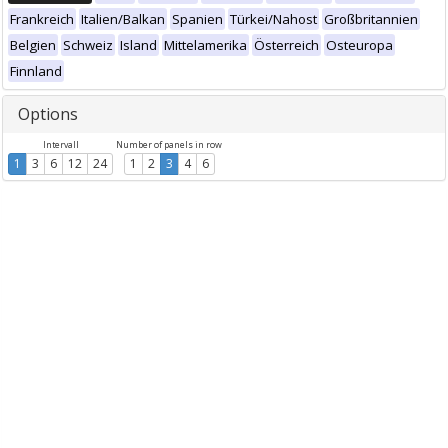
Frankreich
Italien/Balkan
Spanien
Türkei/Nahost
Großbritannien
Belgien
Schweiz
Island
Mittelamerika
Österreich
Osteuropa
Finnland
Options
Intervall
Number of panels in row
1
3
6
12
24
1
2
3
4
6