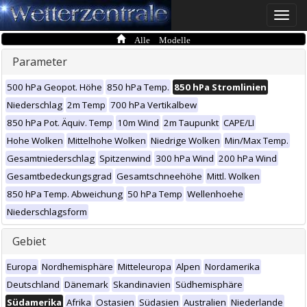
Toggle
naviga
Alle Modelle
Parameter
500 hPa Geopot. Höhe
850 hPa Temp.
850 hPa Stromlinien
Niederschlag
2m Temp
700 hPa Vertikalbew
850 hPa Pot. Äquiv. Temp
10m Wind
2m Taupunkt
CAPE/LI
Hohe Wolken
Mittelhohe Wolken
Niedrige Wolken
Min/Max Temp.
Gesamtniederschlag
Spitzenwind
300 hPa Wind
200 hPa Wind
Gesamtbedeckungsgrad
Gesamtschneehöhe
Mittl. Wolken
850 hPa Temp. Abweichung
50 hPa Temp
Wellenhoehe
Niederschlagsform
Gebiet
Europa
Nordhemisphäre
Mitteleuropa
Alpen
Nordamerika
Deutschland
Dänemark
Skandinavien
Südhemisphäre
Südamerika
Afrika
Ostasien
Südasien
Australien
Niederlande