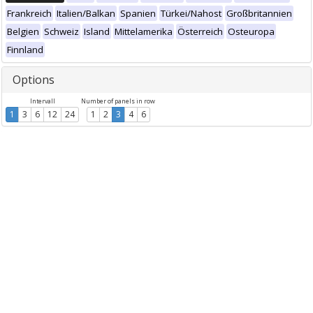
Frankreich
Italien/Balkan
Spanien
Türkei/Nahost
Großbritannien
Belgien
Schweiz
Island
Mittelamerika
Österreich
Osteuropa
Finnland
Options
Intervall
Number of panels in row
1
3
6
12
24
1
2
3
4
6