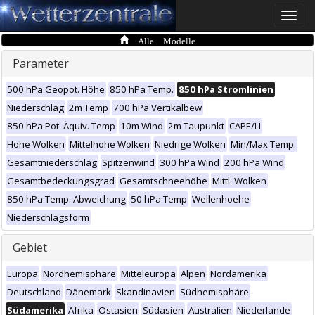
Toggle
naviga
Alle Modelle
Parameter
500 hPa Geopot. Höhe
850 hPa Temp.
850 hPa Stromlinien
Niederschlag
2m Temp
700 hPa Vertikalbew
850 hPa Pot. Äquiv. Temp
10m Wind
2m Taupunkt
CAPE/LI
Hohe Wolken
Mittelhohe Wolken
Niedrige Wolken
Min/Max Temp.
Gesamtniederschlag
Spitzenwind
300 hPa Wind
200 hPa Wind
Gesamtbedeckungsgrad
Gesamtschneehöhe
Mittl. Wolken
850 hPa Temp. Abweichung
50 hPa Temp
Wellenhoehe
Niederschlagsform
Gebiet
Europa
Nordhemisphäre
Mitteleuropa
Alpen
Nordamerika
Deutschland
Dänemark
Skandinavien
Südhemisphäre
Südamerika
Afrika
Ostasien
Südasien
Australien
Niederlande