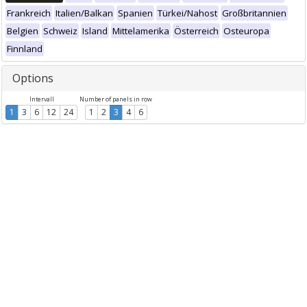
Frankreich
Italien/Balkan
Spanien
Türkei/Nahost
Großbritannien
Belgien
Schweiz
Island
Mittelamerika
Österreich
Osteuropa
Finnland
Options
Intervall
Number of panels in row
1
3
6
12
24
1
2
3
4
6