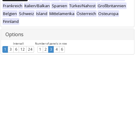
Frankreich
Italien/Balkan
Spanien
Türkei/Nahost
Großbritannien
Belgien
Schweiz
Island
Mittelamerika
Österreich
Osteuropa
Finnland
Options
Intervall
Number of panels in row
1
3
6
12
24
1
2
3
4
6