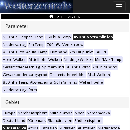
Toggle
naviga
Alle Modelle
Parameter
500 hPa Geopot. Höhe
850 hPa Temp.
850 hPa Stromlinien
Niederschlag
2m Temp
700 hPa Vertikalbew
850 hPa Pot. Äquiv. Temp
10m Wind
2m Taupunkt
CAPE/LI
Hohe Wolken
Mittelhohe Wolken
Niedrige Wolken
Min/Max Temp.
Gesamtniederschlag
Spitzenwind
300 hPa Wind
200 hPa Wind
Gesamtbedeckungsgrad
Gesamtschneehöhe
Mittl. Wolken
850 hPa Temp. Abweichung
50 hPa Temp
Wellenhoehe
Niederschlagsform
Gebiet
Europa
Nordhemisphäre
Mitteleuropa
Alpen
Nordamerika
Deutschland
Dänemark
Skandinavien
Südhemisphäre
Südamerika
Afrika
Ostasien
Südasien
Australien
Niederlande