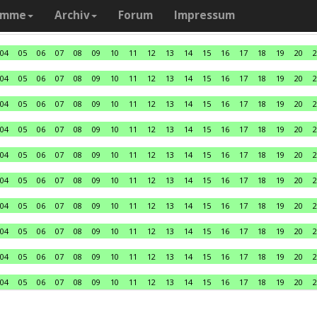
amme
Archiv
Forum
Impressum
04
05
06
07
08
09
10
11
12
13
14
15
16
17
18
19
20
2
04
05
06
07
08
09
10
11
12
13
14
15
16
17
18
19
20
2
04
05
06
07
08
09
10
11
12
13
14
15
16
17
18
19
20
2
04
05
06
07
08
09
10
11
12
13
14
15
16
17
18
19
20
2
04
05
06
07
08
09
10
11
12
13
14
15
16
17
18
19
20
2
04
05
06
07
08
09
10
11
12
13
14
15
16
17
18
19
20
2
04
05
06
07
08
09
10
11
12
13
14
15
16
17
18
19
20
2
04
05
06
07
08
09
10
11
12
13
14
15
16
17
18
19
20
2
04
05
06
07
08
09
10
11
12
13
14
15
16
17
18
19
20
2
04
05
06
07
08
09
10
11
12
13
14
15
16
17
18
19
20
2