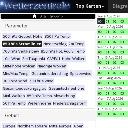
Top Karten
Diagr
Alle Modelle
Sun 9 Aug 2026
00
01
02
03
Parameter
Mon 10 Aug 2026
00
01
02
03
500 hPa Geopot. Höhe
850 hPa Temp.
Tue 11 Aug 2026
00
01
02
03
850 hPa Stromlinien
Niederschlag
2m Temp
Wed 12 Aug 2026
700 hPa Vertikalbew
850 hPa Pot. Äquiv. Temp
00
01
02
03
Thu 13 Aug 2026
10m Wind
2m Taupunkt
CAPE/LI
Hohe Wolken
00
01
02
03
Mittelhohe Wolken
Niedrige Wolken
Fri 14 Aug 2026
00
01
02
03
Min/Max Temp.
Gesamtniederschlag
Spitzenwind
Sat 15 Aug 2026
300 hPa Wind
200 hPa Wind
00
01
02
03
Gesamtbedeckungsgrad
Gesamtschneehöhe
Sun 16 Aug 2026
00
01
02
03
Mittl. Wolken
850 hPa Temp. Abweichung
Mon 17 Aug 2026
50 hPa Temp
Wellenhoehe
Niederschlagsform
00
01
02
03
Tue 18 Aug 2026
00
01
02
03
Gebiet
Europa
Nordhemisphäre
Mitteleuropa
Alpen