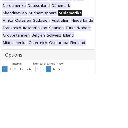
Nordamerika
Deutschland
Dänemark
Skandinavien
Südhemisphäre
Südamerika
Afrika
Ostasien
Südasien
Australien
Niederlande
Frankreich
Italien/Balkan
Spanien
Türkei/Nahost
Großbritannien
Belgien
Schweiz
Island
Mittelamerika
Österreich
Osteuropa
Finnland
Options
Intervall
Number of panels in row
1
3
6
12
24
1
2
3
4
6