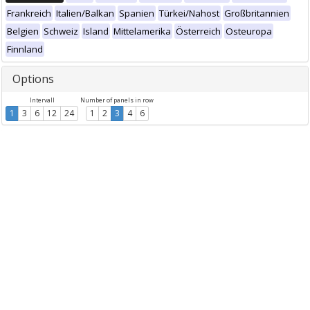
Frankreich
Italien/Balkan
Spanien
Türkei/Nahost
Großbritannien
Belgien
Schweiz
Island
Mittelamerika
Österreich
Osteuropa
Finnland
Options
Intervall
Number of panels in row
1
3
6
12
24
1
2
3
4
6