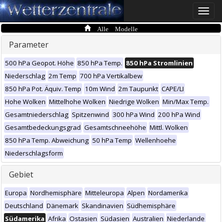
Toggle
naviga
Alle Modelle
Parameter
500 hPa Geopot. Höhe
850 hPa Temp.
850 hPa Stromlinien
Niederschlag
2m Temp
700 hPa Vertikalbew
850 hPa Pot. Äquiv. Temp
10m Wind
2m Taupunkt
CAPE/LI
Hohe Wolken
Mittelhohe Wolken
Niedrige Wolken
Min/Max Temp.
Gesamtniederschlag
Spitzenwind
300 hPa Wind
200 hPa Wind
Gesamtbedeckungsgrad
Gesamtschneehöhe
Mittl. Wolken
850 hPa Temp. Abweichung
50 hPa Temp
Wellenhoehe
Niederschlagsform
Gebiet
Europa
Nordhemisphäre
Mitteleuropa
Alpen
Nordamerika
Deutschland
Dänemark
Skandinavien
Südhemisphäre
Südamerika
Afrika
Ostasien
Südasien
Australien
Niederlande