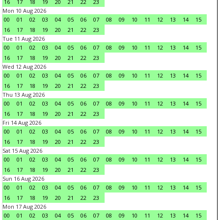
16
17
18
19
20
21
22
23
Mon 10 Aug 2026
00
01
02
03
04
05
06
07
08
09
10
11
12
13
14
15
16
17
18
19
20
21
22
23
Tue 11 Aug 2026
00
01
02
03
04
05
06
07
08
09
10
11
12
13
14
15
16
17
18
19
20
21
22
23
Wed 12 Aug 2026
00
01
02
03
04
05
06
07
08
09
10
11
12
13
14
15
16
17
18
19
20
21
22
23
Thu 13 Aug 2026
00
01
02
03
04
05
06
07
08
09
10
11
12
13
14
15
16
17
18
19
20
21
22
23
Fri 14 Aug 2026
00
01
02
03
04
05
06
07
08
09
10
11
12
13
14
15
16
17
18
19
20
21
22
23
Sat 15 Aug 2026
00
01
02
03
04
05
06
07
08
09
10
11
12
13
14
15
16
17
18
19
20
21
22
23
Sun 16 Aug 2026
00
01
02
03
04
05
06
07
08
09
10
11
12
13
14
15
16
17
18
19
20
21
22
23
Mon 17 Aug 2026
00
01
02
03
04
05
06
07
08
09
10
11
12
13
14
15