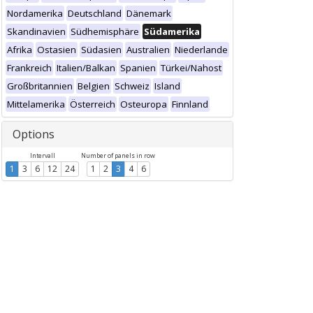
Nordamerika
Deutschland
Dänemark
Skandinavien
Südhemisphäre
Südamerika
Afrika
Ostasien
Südasien
Australien
Niederlande
Frankreich
Italien/Balkan
Spanien
Türkei/Nahost
Großbritannien
Belgien
Schweiz
Island
Mittelamerika
Österreich
Osteuropa
Finnland
Options
Intervall
Number of panels in row
1
3
6
12
24
1
2
3
4
6