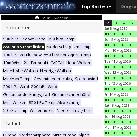
Top Karten
Diagr
Alle Modelle
12
13
14
15
Parameter
Sat 8 Aug 2026
00
01
02
03
500 hPa Geopot. Höhe
850 hPa Temp.
Sun 9 Aug 2026
00
01
02
03
850 hPa Stromlinien
Niederschlag
2m Temp
Mon 10 Aug 2026
700 hPa Vertikalbew
850 hPa Pot. Äquiv. Temp
00
01
02
03
Tue 11 Aug 2026
10m Wind
2m Taupunkt
CAPE/LI
Hohe Wolken
00
01
02
03
Mittelhohe Wolken
Niedrige Wolken
Wed 12 Aug 2026
00
01
02
03
Min/Max Temp.
Gesamtniederschlag
Spitzenwind
Thu 13 Aug 2026
300 hPa Wind
200 hPa Wind
00
01
02
03
Gesamtbedeckungsgrad
Gesamtschneehöhe
Fri 14 Aug 2026
00
01
02
03
Mittl. Wolken
850 hPa Temp. Abweichung
Sat 15 Aug 2026
50 hPa Temp
Wellenhoehe
Niederschlagsform
00
01
02
03
Sun 16 Aug 2026
00
01
02
03
Gebiet
Mon 17 Aug 2026
00
01
02
03
Europa
Nordhemisphäre
Mitteleuropa
Alpen