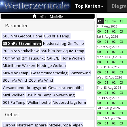
Top Karten
Diagr
Alle Modelle
12
13
14
15
Parameter
Fri 7 Aug 2026
00
01
02
03
500 hPa Geopot. Höhe
850 hPa Temp.
Sat 8 Aug 2026
00
01
02
03
850 hPa Stromlinien
Niederschlag
2m Temp
Sun 9 Aug 2026
700 hPa Vertikalbew
850 hPa Pot. Äquiv. Temp
00
01
02
03
Mon 10 Aug 2026
10m Wind
2m Taupunkt
CAPE/LI
Hohe Wolken
00
01
02
03
Mittelhohe Wolken
Niedrige Wolken
Tue 11 Aug 2026
00
01
02
03
Min/Max Temp.
Gesamtniederschlag
Spitzenwind
Wed 12 Aug 2026
300 hPa Wind
200 hPa Wind
00
01
02
03
Gesamtbedeckungsgrad
Gesamtschneehöhe
Thu 13 Aug 2026
00
01
02
03
Mittl. Wolken
850 hPa Temp. Abweichung
Fri 14 Aug 2026
50 hPa Temp
Wellenhoehe
Niederschlagsform
00
01
02
03
Sat 15 Aug 2026
00
01
02
03
Gebiet
Sun 16 Aug 2026
00
01
02
03
Europa
Nordhemisphäre
Mitteleuropa
Alpen