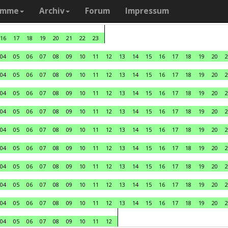
amme
Archiv
Forum
Impressum
16
17
18
19
20
21
22
23
04
05
06
07
08
09
10
11
12
13
14
15
16
17
18
19
20
2
04
05
06
07
08
09
10
11
12
13
14
15
16
17
18
19
20
2
04
05
06
07
08
09
10
11
12
13
14
15
16
17
18
19
20
2
04
05
06
07
08
09
10
11
12
13
14
15
16
17
18
19
20
2
04
05
06
07
08
09
10
11
12
13
14
15
16
17
18
19
20
2
04
05
06
07
08
09
10
11
12
13
14
15
16
17
18
19
20
2
04
05
06
07
08
09
10
11
12
13
14
15
16
17
18
19
20
2
04
05
06
07
08
09
10
11
12
13
14
15
16
17
18
19
20
2
04
05
06
07
08
09
10
11
12
13
14
15
16
17
18
19
20
2
04
05
06
07
08
09
10
11
12