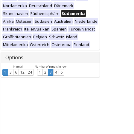
Nordamerika
Deutschland
Dänemark
Skandinavien
Südhemisphäre
Südamerika
Afrika
Ostasien
Südasien
Australien
Niederlande
Frankreich
Italien/Balkan
Spanien
Türkei/Nahost
Großbritannien
Belgien
Schweiz
Island
Mittelamerika
Österreich
Osteuropa
Finnland
Options
Intervall
Number of panels in row
1
3
6
12
24
1
2
3
4
6