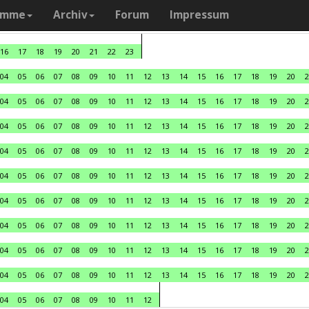
amme
Archiv
Forum
Impressum
16
17
18
19
20
21
22
23
04
05
06
07
08
09
10
11
12
13
14
15
16
17
18
19
20
2
04
05
06
07
08
09
10
11
12
13
14
15
16
17
18
19
20
2
04
05
06
07
08
09
10
11
12
13
14
15
16
17
18
19
20
2
04
05
06
07
08
09
10
11
12
13
14
15
16
17
18
19
20
2
04
05
06
07
08
09
10
11
12
13
14
15
16
17
18
19
20
2
04
05
06
07
08
09
10
11
12
13
14
15
16
17
18
19
20
2
04
05
06
07
08
09
10
11
12
13
14
15
16
17
18
19
20
2
04
05
06
07
08
09
10
11
12
13
14
15
16
17
18
19
20
2
04
05
06
07
08
09
10
11
12
13
14
15
16
17
18
19
20
2
04
05
06
07
08
09
10
11
12