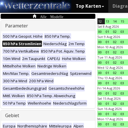
Top Karten
Diagr
Alle Modelle
12
13
14
15
Parameter
Sat 8 Aug 2026
00
01
02
03
500 hPa Geopot. Höhe
850 hPa Temp.
Sun 9 Aug 2026
00
01
02
03
850 hPa Stromlinien
Niederschlag
2m Temp
Mon 10 Aug 2026
700 hPa Vertikalbew
850 hPa Pot. Äquiv. Temp
00
01
02
03
Tue 11 Aug 2026
10m Wind
2m Taupunkt
CAPE/LI
Hohe Wolken
00
01
02
03
Mittelhohe Wolken
Niedrige Wolken
Wed 12 Aug 2026
00
01
02
03
Min/Max Temp.
Gesamtniederschlag
Spitzenwind
Thu 13 Aug 2026
300 hPa Wind
200 hPa Wind
00
01
02
03
Gesamtbedeckungsgrad
Gesamtschneehöhe
Fri 14 Aug 2026
00
01
02
03
Mittl. Wolken
850 hPa Temp. Abweichung
Sat 15 Aug 2026
50 hPa Temp
Wellenhoehe
Niederschlagsform
00
01
02
03
Sun 16 Aug 2026
00
01
02
03
Gebiet
Mon 17 Aug 2026
00
01
02
03
Europa
Nordhemisphäre
Mitteleuropa
Alpen