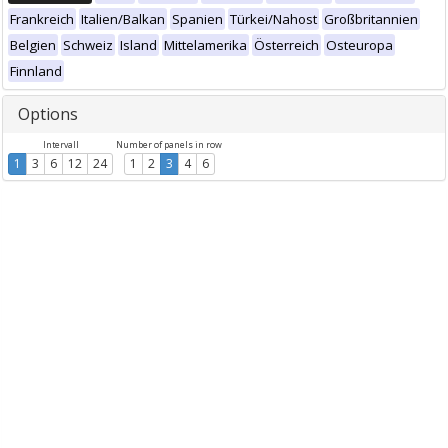
Frankreich
Italien/Balkan
Spanien
Türkei/Nahost
Großbritannien
Belgien
Schweiz
Island
Mittelamerika
Österreich
Osteuropa
Finnland
Options
Intervall
Number of panels in row
1
3
6
12
24
1
2
3
4
6