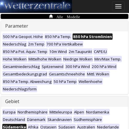
Toggle
naviga
Alle Modelle
Parameter
500 hPa Geopot. Höhe
850 hPa Temp.
850 hPa Stromlinien
Niederschlag
2m Temp
700 hPa Vertikalbew
850 hPa Pot. Äquiv. Temp
10m Wind
2m Taupunkt
CAPE/LI
Hohe Wolken
Mittelhohe Wolken
Niedrige Wolken
Min/Max Temp.
Gesamtniederschlag
Spitzenwind
300 hPa Wind
200 hPa Wind
Gesamtbedeckungsgrad
Gesamtschneehöhe
Mittl. Wolken
850 hPa Temp. Abweichung
50 hPa Temp
Wellenhoehe
Niederschlagsform
Gebiet
Europa
Nordhemisphäre
Mitteleuropa
Alpen
Nordamerika
Deutschland
Dänemark
Skandinavien
Südhemisphäre
Südamerika
Afrika
Ostasien
Südasien
Australien
Niederlande