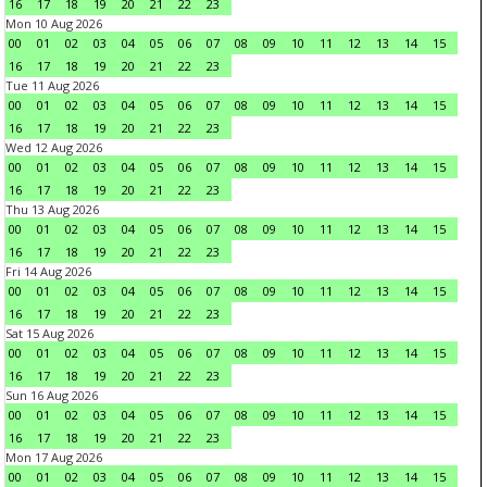
16
17
18
19
20
21
22
23
Mon 10 Aug 2026
00
01
02
03
04
05
06
07
08
09
10
11
12
13
14
15
16
17
18
19
20
21
22
23
Tue 11 Aug 2026
00
01
02
03
04
05
06
07
08
09
10
11
12
13
14
15
16
17
18
19
20
21
22
23
Wed 12 Aug 2026
00
01
02
03
04
05
06
07
08
09
10
11
12
13
14
15
16
17
18
19
20
21
22
23
Thu 13 Aug 2026
00
01
02
03
04
05
06
07
08
09
10
11
12
13
14
15
16
17
18
19
20
21
22
23
Fri 14 Aug 2026
00
01
02
03
04
05
06
07
08
09
10
11
12
13
14
15
16
17
18
19
20
21
22
23
Sat 15 Aug 2026
00
01
02
03
04
05
06
07
08
09
10
11
12
13
14
15
16
17
18
19
20
21
22
23
Sun 16 Aug 2026
00
01
02
03
04
05
06
07
08
09
10
11
12
13
14
15
16
17
18
19
20
21
22
23
Mon 17 Aug 2026
00
01
02
03
04
05
06
07
08
09
10
11
12
13
14
15