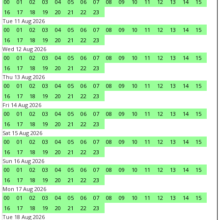
00
01
02
03
04
05
06
07
08
09
10
11
12
13
14
15
16
17
18
19
20
21
22
23
Tue 11 Aug 2026
00
01
02
03
04
05
06
07
08
09
10
11
12
13
14
15
16
17
18
19
20
21
22
23
Wed 12 Aug 2026
00
01
02
03
04
05
06
07
08
09
10
11
12
13
14
15
16
17
18
19
20
21
22
23
Thu 13 Aug 2026
00
01
02
03
04
05
06
07
08
09
10
11
12
13
14
15
16
17
18
19
20
21
22
23
Fri 14 Aug 2026
00
01
02
03
04
05
06
07
08
09
10
11
12
13
14
15
16
17
18
19
20
21
22
23
Sat 15 Aug 2026
00
01
02
03
04
05
06
07
08
09
10
11
12
13
14
15
16
17
18
19
20
21
22
23
Sun 16 Aug 2026
00
01
02
03
04
05
06
07
08
09
10
11
12
13
14
15
16
17
18
19
20
21
22
23
Mon 17 Aug 2026
00
01
02
03
04
05
06
07
08
09
10
11
12
13
14
15
16
17
18
19
20
21
22
23
Tue 18 Aug 2026