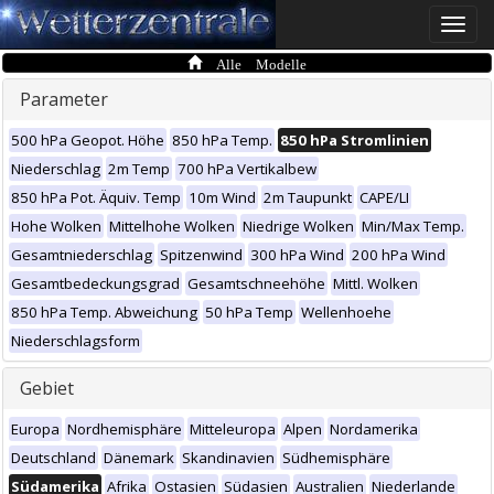
Toggle
naviga
Alle Modelle
Parameter
500 hPa Geopot. Höhe
850 hPa Temp.
850 hPa Stromlinien
Niederschlag
2m Temp
700 hPa Vertikalbew
850 hPa Pot. Äquiv. Temp
10m Wind
2m Taupunkt
CAPE/LI
Hohe Wolken
Mittelhohe Wolken
Niedrige Wolken
Min/Max Temp.
Gesamtniederschlag
Spitzenwind
300 hPa Wind
200 hPa Wind
Gesamtbedeckungsgrad
Gesamtschneehöhe
Mittl. Wolken
850 hPa Temp. Abweichung
50 hPa Temp
Wellenhoehe
Niederschlagsform
Gebiet
Europa
Nordhemisphäre
Mitteleuropa
Alpen
Nordamerika
Deutschland
Dänemark
Skandinavien
Südhemisphäre
Südamerika
Afrika
Ostasien
Südasien
Australien
Niederlande