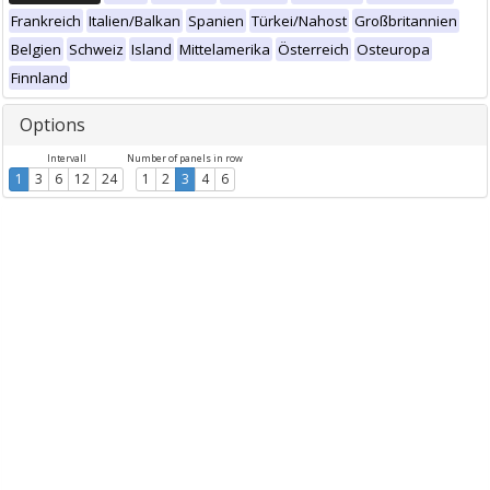
Frankreich
Italien/Balkan
Spanien
Türkei/Nahost
Großbritannien
Belgien
Schweiz
Island
Mittelamerika
Österreich
Osteuropa
Finnland
Options
Intervall
Number of panels in row
1
3
6
12
24
1
2
3
4
6