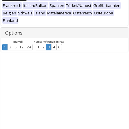
Frankreich
Italien/Balkan
Spanien
Türkei/Nahost
Großbritannien
Belgien
Schweiz
Island
Mittelamerika
Österreich
Osteuropa
Finnland
Options
Intervall
Number of panels in row
1
3
6
12
24
1
2
3
4
6