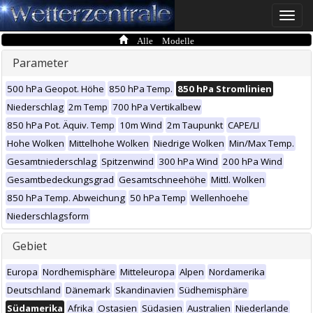
Toggle
naviga
Alle Modelle
Parameter
500 hPa Geopot. Höhe
850 hPa Temp.
850 hPa Stromlinien
Niederschlag
2m Temp
700 hPa Vertikalbew
850 hPa Pot. Äquiv. Temp
10m Wind
2m Taupunkt
CAPE/LI
Hohe Wolken
Mittelhohe Wolken
Niedrige Wolken
Min/Max Temp.
Gesamtniederschlag
Spitzenwind
300 hPa Wind
200 hPa Wind
Gesamtbedeckungsgrad
Gesamtschneehöhe
Mittl. Wolken
850 hPa Temp. Abweichung
50 hPa Temp
Wellenhoehe
Niederschlagsform
Gebiet
Europa
Nordhemisphäre
Mitteleuropa
Alpen
Nordamerika
Deutschland
Dänemark
Skandinavien
Südhemisphäre
Südamerika
Afrika
Ostasien
Südasien
Australien
Niederlande