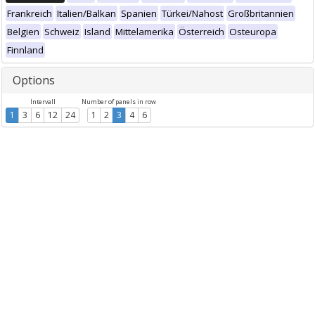
Frankreich
Italien/Balkan
Spanien
Türkei/Nahost
Großbritannien
Belgien
Schweiz
Island
Mittelamerika
Österreich
Osteuropa
Finnland
Options
Intervall
Number of panels in row
1
3
6
12
24
1
2
3
4
6