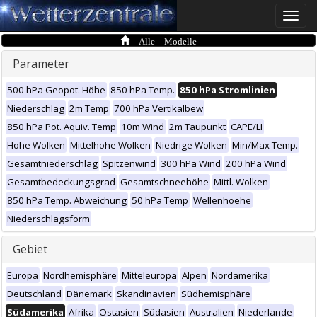
Toggle
naviga
Alle Modelle
Parameter
500 hPa Geopot. Höhe
850 hPa Temp.
850 hPa Stromlinien
Niederschlag
2m Temp
700 hPa Vertikalbew
850 hPa Pot. Äquiv. Temp
10m Wind
2m Taupunkt
CAPE/LI
Hohe Wolken
Mittelhohe Wolken
Niedrige Wolken
Min/Max Temp.
Gesamtniederschlag
Spitzenwind
300 hPa Wind
200 hPa Wind
Gesamtbedeckungsgrad
Gesamtschneehöhe
Mittl. Wolken
850 hPa Temp. Abweichung
50 hPa Temp
Wellenhoehe
Niederschlagsform
Gebiet
Europa
Nordhemisphäre
Mitteleuropa
Alpen
Nordamerika
Deutschland
Dänemark
Skandinavien
Südhemisphäre
Südamerika
Afrika
Ostasien
Südasien
Australien
Niederlande