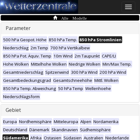
Toggle
naviga
Alle Modelle
Parameter
500 hPa Geopot. Höhe
850 hPa Temp.
850 hPa Stromlinien
Niederschlag
2m Temp
700 hPa Vertikalbew
850 hPa Pot. Äquiv. Temp
10m Wind
2m Taupunkt
CAPE/LI
Hohe Wolken
Mittelhohe Wolken
Niedrige Wolken
Min/Max Temp.
Gesamtniederschlag
Spitzenwind
300 hPa Wind
200 hPa Wind
Gesamtbedeckungsgrad
Gesamtschneehöhe
Mittl. Wolken
850 hPa Temp. Abweichung
50 hPa Temp
Wellenhoehe
Niederschlagsform
Gebiet
Europa
Nordhemisphäre
Mitteleuropa
Alpen
Nordamerika
Deutschland
Dänemark
Skandinavien
Südhemisphäre
Südamerika
Afrika
Ostasien
Südasien
Australien
Niederlande