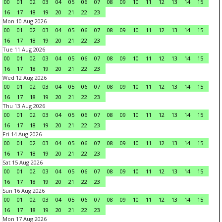
00
01
02
03
04
05
06
07
08
09
10
11
12
13
14
15
16
17
18
19
20
21
22
23
Mon 10 Aug 2026
00
01
02
03
04
05
06
07
08
09
10
11
12
13
14
15
16
17
18
19
20
21
22
23
Tue 11 Aug 2026
00
01
02
03
04
05
06
07
08
09
10
11
12
13
14
15
16
17
18
19
20
21
22
23
Wed 12 Aug 2026
00
01
02
03
04
05
06
07
08
09
10
11
12
13
14
15
16
17
18
19
20
21
22
23
Thu 13 Aug 2026
00
01
02
03
04
05
06
07
08
09
10
11
12
13
14
15
16
17
18
19
20
21
22
23
Fri 14 Aug 2026
00
01
02
03
04
05
06
07
08
09
10
11
12
13
14
15
16
17
18
19
20
21
22
23
Sat 15 Aug 2026
00
01
02
03
04
05
06
07
08
09
10
11
12
13
14
15
16
17
18
19
20
21
22
23
Sun 16 Aug 2026
00
01
02
03
04
05
06
07
08
09
10
11
12
13
14
15
16
17
18
19
20
21
22
23
Mon 17 Aug 2026