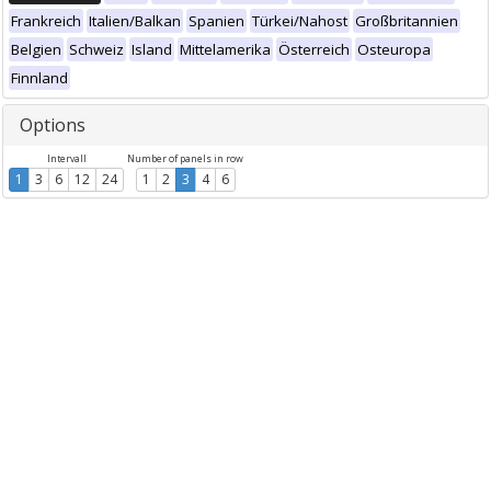
Frankreich
Italien/Balkan
Spanien
Türkei/Nahost
Großbritannien
Belgien
Schweiz
Island
Mittelamerika
Österreich
Osteuropa
Finnland
Options
Intervall
Number of panels in row
1
3
6
12
24
1
2
3
4
6