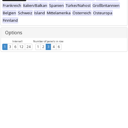
Frankreich
Italien/Balkan
Spanien
Türkei/Nahost
Großbritannien
Belgien
Schweiz
Island
Mittelamerika
Österreich
Osteuropa
Finnland
Options
Intervall
Number of panels in row
1
3
6
12
24
1
2
3
4
6