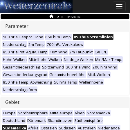
Toggle
naviga
Alle Modelle
Parameter
500 hPa Geopot. Höhe
850 hPa Temp.
850 hPa Stromlinien
Niederschlag
2m Temp
700 hPa Vertikalbew
850 hPa Pot. Äquiv. Temp
10m Wind
2m Taupunkt
CAPE/LI
Hohe Wolken
Mittelhohe Wolken
Niedrige Wolken
Min/Max Temp.
Gesamtniederschlag
Spitzenwind
300 hPa Wind
200 hPa Wind
Gesamtbedeckungsgrad
Gesamtschneehöhe
Mittl. Wolken
850 hPa Temp. Abweichung
50 hPa Temp
Wellenhoehe
Niederschlagsform
Gebiet
Europa
Nordhemisphäre
Mitteleuropa
Alpen
Nordamerika
Deutschland
Dänemark
Skandinavien
Südhemisphäre
Südamerika
Afrika
Ostasien
Südasien
Australien
Niederlande