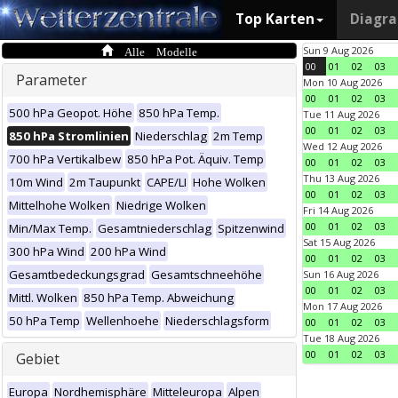
Top Karten
Diagr
Alle Modelle
Sun 9 Aug 2026
00
01
02
03
Parameter
Mon 10 Aug 2026
00
01
02
03
500 hPa Geopot. Höhe
850 hPa Temp.
Tue 11 Aug 2026
00
01
02
03
850 hPa Stromlinien
Niederschlag
2m Temp
Wed 12 Aug 2026
700 hPa Vertikalbew
850 hPa Pot. Äquiv. Temp
00
01
02
03
Thu 13 Aug 2026
10m Wind
2m Taupunkt
CAPE/LI
Hohe Wolken
00
01
02
03
Mittelhohe Wolken
Niedrige Wolken
Fri 14 Aug 2026
00
01
02
03
Min/Max Temp.
Gesamtniederschlag
Spitzenwind
Sat 15 Aug 2026
300 hPa Wind
200 hPa Wind
00
01
02
03
Gesamtbedeckungsgrad
Gesamtschneehöhe
Sun 16 Aug 2026
00
01
02
03
Mittl. Wolken
850 hPa Temp. Abweichung
Mon 17 Aug 2026
50 hPa Temp
Wellenhoehe
Niederschlagsform
00
01
02
03
Tue 18 Aug 2026
00
01
02
03
Gebiet
Europa
Nordhemisphäre
Mitteleuropa
Alpen