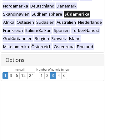
Nordamerika
Deutschland
Dänemark
Skandinavien
Südhemisphäre
Südamerika
Afrika
Ostasien
Südasien
Australien
Niederlande
Frankreich
Italien/Balkan
Spanien
Türkei/Nahost
Großbritannien
Belgien
Schweiz
Island
Mittelamerika
Österreich
Osteuropa
Finnland
Options
Intervall
Number of panels in row
1
3
6
12
24
1
2
3
4
6