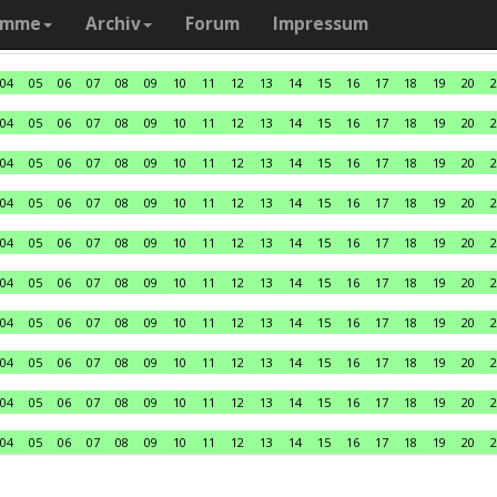
amme
Archiv
Forum
Impressum
04
05
06
07
08
09
10
11
12
13
14
15
16
17
18
19
20
2
04
05
06
07
08
09
10
11
12
13
14
15
16
17
18
19
20
2
04
05
06
07
08
09
10
11
12
13
14
15
16
17
18
19
20
2
04
05
06
07
08
09
10
11
12
13
14
15
16
17
18
19
20
2
04
05
06
07
08
09
10
11
12
13
14
15
16
17
18
19
20
2
04
05
06
07
08
09
10
11
12
13
14
15
16
17
18
19
20
2
04
05
06
07
08
09
10
11
12
13
14
15
16
17
18
19
20
2
04
05
06
07
08
09
10
11
12
13
14
15
16
17
18
19
20
2
04
05
06
07
08
09
10
11
12
13
14
15
16
17
18
19
20
2
04
05
06
07
08
09
10
11
12
13
14
15
16
17
18
19
20
2