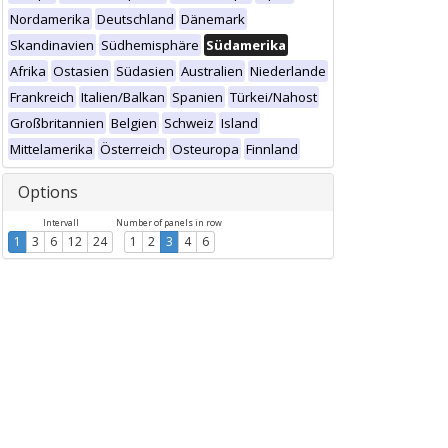
Nordamerika
Deutschland
Dänemark
Skandinavien
Südhemisphäre
Südamerika
Afrika
Ostasien
Südasien
Australien
Niederlande
Frankreich
Italien/Balkan
Spanien
Türkei/Nahost
Großbritannien
Belgien
Schweiz
Island
Mittelamerika
Österreich
Osteuropa
Finnland
Options
Intervall
Number of panels in row
1
3
6
12
24
1
2
3
4
6