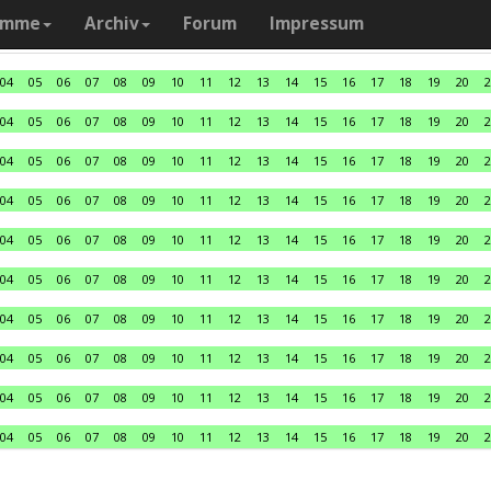
amme
Archiv
Forum
Impressum
04
05
06
07
08
09
10
11
12
13
14
15
16
17
18
19
20
2
04
05
06
07
08
09
10
11
12
13
14
15
16
17
18
19
20
2
04
05
06
07
08
09
10
11
12
13
14
15
16
17
18
19
20
2
04
05
06
07
08
09
10
11
12
13
14
15
16
17
18
19
20
2
04
05
06
07
08
09
10
11
12
13
14
15
16
17
18
19
20
2
04
05
06
07
08
09
10
11
12
13
14
15
16
17
18
19
20
2
04
05
06
07
08
09
10
11
12
13
14
15
16
17
18
19
20
2
04
05
06
07
08
09
10
11
12
13
14
15
16
17
18
19
20
2
04
05
06
07
08
09
10
11
12
13
14
15
16
17
18
19
20
2
04
05
06
07
08
09
10
11
12
13
14
15
16
17
18
19
20
2