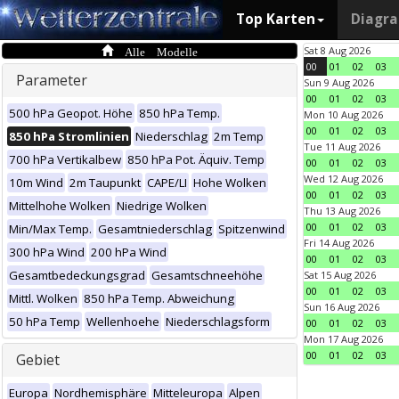
Top Karten
Diagr
Alle Modelle
Sat 8 Aug 2026
00
01
02
03
Parameter
Sun 9 Aug 2026
00
01
02
03
500 hPa Geopot. Höhe
850 hPa Temp.
Mon 10 Aug 2026
00
01
02
03
850 hPa Stromlinien
Niederschlag
2m Temp
Tue 11 Aug 2026
700 hPa Vertikalbew
850 hPa Pot. Äquiv. Temp
00
01
02
03
Wed 12 Aug 2026
10m Wind
2m Taupunkt
CAPE/LI
Hohe Wolken
00
01
02
03
Mittelhohe Wolken
Niedrige Wolken
Thu 13 Aug 2026
00
01
02
03
Min/Max Temp.
Gesamtniederschlag
Spitzenwind
Fri 14 Aug 2026
300 hPa Wind
200 hPa Wind
00
01
02
03
Gesamtbedeckungsgrad
Gesamtschneehöhe
Sat 15 Aug 2026
00
01
02
03
Mittl. Wolken
850 hPa Temp. Abweichung
Sun 16 Aug 2026
50 hPa Temp
Wellenhoehe
Niederschlagsform
00
01
02
03
Mon 17 Aug 2026
00
01
02
03
Gebiet
Europa
Nordhemisphäre
Mitteleuropa
Alpen