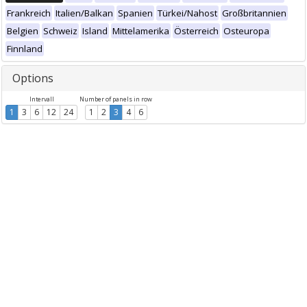
Frankreich
Italien/Balkan
Spanien
Türkei/Nahost
Großbritannien
Belgien
Schweiz
Island
Mittelamerika
Österreich
Osteuropa
Finnland
Options
Intervall
Number of panels in row
1
3
6
12
24
1
2
3
4
6