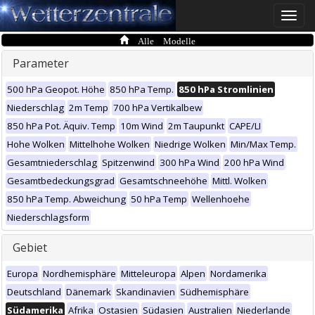
Toggle
naviga
Alle Modelle
Parameter
500 hPa Geopot. Höhe
850 hPa Temp.
850 hPa Stromlinien
Niederschlag
2m Temp
700 hPa Vertikalbew
850 hPa Pot. Äquiv. Temp
10m Wind
2m Taupunkt
CAPE/LI
Hohe Wolken
Mittelhohe Wolken
Niedrige Wolken
Min/Max Temp.
Gesamtniederschlag
Spitzenwind
300 hPa Wind
200 hPa Wind
Gesamtbedeckungsgrad
Gesamtschneehöhe
Mittl. Wolken
850 hPa Temp. Abweichung
50 hPa Temp
Wellenhoehe
Niederschlagsform
Gebiet
Europa
Nordhemisphäre
Mitteleuropa
Alpen
Nordamerika
Deutschland
Dänemark
Skandinavien
Südhemisphäre
Südamerika
Afrika
Ostasien
Südasien
Australien
Niederlande