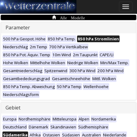
Toggle
naviga
Alle Modelle
Parameter
500 hPa Geopot. Höhe
850 hPa Temp.
850 hPa Stromlinien
Niederschlag
2m Temp
700 hPa Vertikalbew
850 hPa Pot. Äquiv. Temp
10m Wind
2m Taupunkt
CAPE/LI
Hohe Wolken
Mittelhohe Wolken
Niedrige Wolken
Min/Max Temp.
Gesamtniederschlag
Spitzenwind
300 hPa Wind
200 hPa Wind
Gesamtbedeckungsgrad
Gesamtschneehöhe
Mittl. Wolken
850 hPa Temp. Abweichung
50 hPa Temp
Wellenhoehe
Niederschlagsform
Gebiet
Europa
Nordhemisphäre
Mitteleuropa
Alpen
Nordamerika
Deutschland
Dänemark
Skandinavien
Südhemisphäre
Südamerika
Afrika
Ostasien
Südasien
Australien
Niederlande