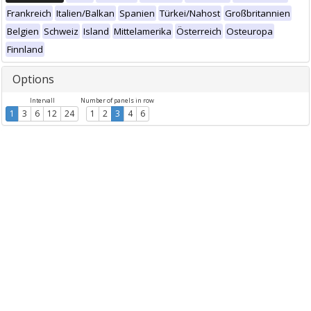
Frankreich
Italien/Balkan
Spanien
Türkei/Nahost
Großbritannien
Belgien
Schweiz
Island
Mittelamerika
Österreich
Osteuropa
Finnland
Options
Intervall
Number of panels in row
1
3
6
12
24
1
2
3
4
6