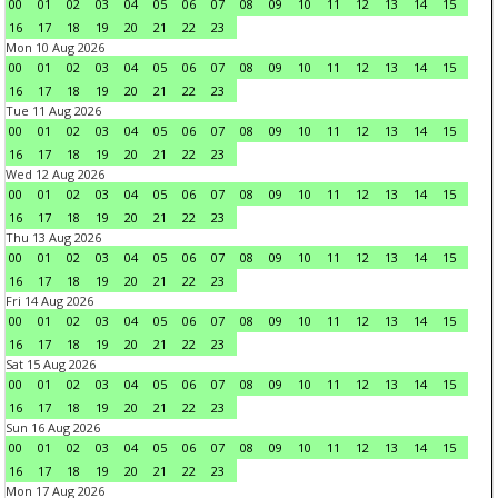
00
01
02
03
04
05
06
07
08
09
10
11
12
13
14
15
16
17
18
19
20
21
22
23
Mon 10 Aug 2026
00
01
02
03
04
05
06
07
08
09
10
11
12
13
14
15
16
17
18
19
20
21
22
23
Tue 11 Aug 2026
00
01
02
03
04
05
06
07
08
09
10
11
12
13
14
15
16
17
18
19
20
21
22
23
Wed 12 Aug 2026
00
01
02
03
04
05
06
07
08
09
10
11
12
13
14
15
16
17
18
19
20
21
22
23
Thu 13 Aug 2026
00
01
02
03
04
05
06
07
08
09
10
11
12
13
14
15
16
17
18
19
20
21
22
23
Fri 14 Aug 2026
00
01
02
03
04
05
06
07
08
09
10
11
12
13
14
15
16
17
18
19
20
21
22
23
Sat 15 Aug 2026
00
01
02
03
04
05
06
07
08
09
10
11
12
13
14
15
16
17
18
19
20
21
22
23
Sun 16 Aug 2026
00
01
02
03
04
05
06
07
08
09
10
11
12
13
14
15
16
17
18
19
20
21
22
23
Mon 17 Aug 2026