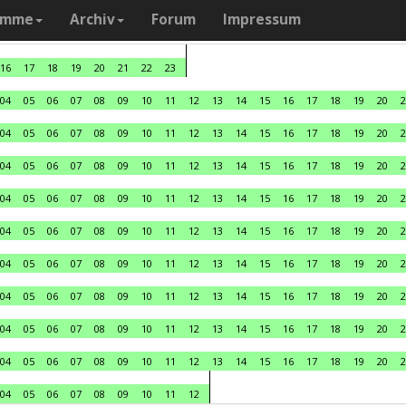
amme
Archiv
Forum
Impressum
16
17
18
19
20
21
22
23
04
05
06
07
08
09
10
11
12
13
14
15
16
17
18
19
20
2
04
05
06
07
08
09
10
11
12
13
14
15
16
17
18
19
20
2
04
05
06
07
08
09
10
11
12
13
14
15
16
17
18
19
20
2
04
05
06
07
08
09
10
11
12
13
14
15
16
17
18
19
20
2
04
05
06
07
08
09
10
11
12
13
14
15
16
17
18
19
20
2
04
05
06
07
08
09
10
11
12
13
14
15
16
17
18
19
20
2
04
05
06
07
08
09
10
11
12
13
14
15
16
17
18
19
20
2
04
05
06
07
08
09
10
11
12
13
14
15
16
17
18
19
20
2
04
05
06
07
08
09
10
11
12
13
14
15
16
17
18
19
20
2
04
05
06
07
08
09
10
11
12