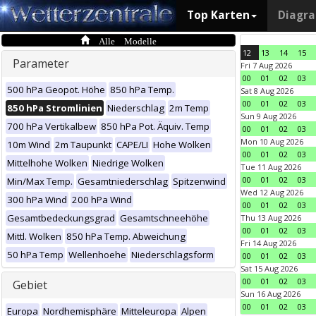
Top Karten
Diagr
Alle Modelle
12
13
14
15
Parameter
Fri 7 Aug 2026
00
01
02
03
500 hPa Geopot. Höhe
850 hPa Temp.
Sat 8 Aug 2026
00
01
02
03
850 hPa Stromlinien
Niederschlag
2m Temp
Sun 9 Aug 2026
700 hPa Vertikalbew
850 hPa Pot. Äquiv. Temp
00
01
02
03
Mon 10 Aug 2026
10m Wind
2m Taupunkt
CAPE/LI
Hohe Wolken
00
01
02
03
Mittelhohe Wolken
Niedrige Wolken
Tue 11 Aug 2026
00
01
02
03
Min/Max Temp.
Gesamtniederschlag
Spitzenwind
Wed 12 Aug 2026
300 hPa Wind
200 hPa Wind
00
01
02
03
Gesamtbedeckungsgrad
Gesamtschneehöhe
Thu 13 Aug 2026
00
01
02
03
Mittl. Wolken
850 hPa Temp. Abweichung
Fri 14 Aug 2026
50 hPa Temp
Wellenhoehe
Niederschlagsform
00
01
02
03
Sat 15 Aug 2026
00
01
02
03
Gebiet
Sun 16 Aug 2026
00
01
02
03
Europa
Nordhemisphäre
Mitteleuropa
Alpen