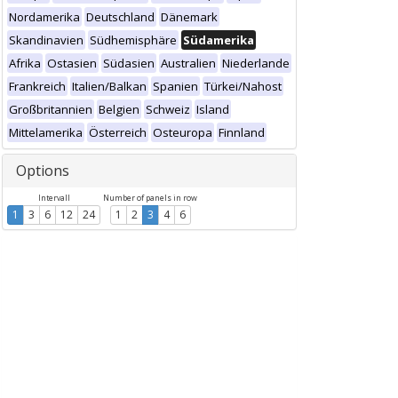
Nordamerika
Deutschland
Dänemark
Skandinavien
Südhemisphäre
Südamerika
Afrika
Ostasien
Südasien
Australien
Niederlande
Frankreich
Italien/Balkan
Spanien
Türkei/Nahost
Großbritannien
Belgien
Schweiz
Island
Mittelamerika
Österreich
Osteuropa
Finnland
Options
Intervall
Number of panels in row
1
3
6
12
24
1
2
3
4
6