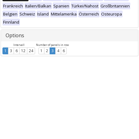
Frankreich
Italien/Balkan
Spanien
Türkei/Nahost
Großbritannien
Belgien
Schweiz
Island
Mittelamerika
Österreich
Osteuropa
Finnland
Options
Intervall
Number of panels in row
1
3
6
12
24
1
2
3
4
6