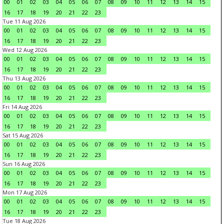
00
01
02
03
04
05
06
07
08
09
10
11
12
13
14
15
16
17
18
19
20
21
22
23
Tue 11 Aug 2026
00
01
02
03
04
05
06
07
08
09
10
11
12
13
14
15
16
17
18
19
20
21
22
23
Wed 12 Aug 2026
00
01
02
03
04
05
06
07
08
09
10
11
12
13
14
15
16
17
18
19
20
21
22
23
Thu 13 Aug 2026
00
01
02
03
04
05
06
07
08
09
10
11
12
13
14
15
16
17
18
19
20
21
22
23
Fri 14 Aug 2026
00
01
02
03
04
05
06
07
08
09
10
11
12
13
14
15
16
17
18
19
20
21
22
23
Sat 15 Aug 2026
00
01
02
03
04
05
06
07
08
09
10
11
12
13
14
15
16
17
18
19
20
21
22
23
Sun 16 Aug 2026
00
01
02
03
04
05
06
07
08
09
10
11
12
13
14
15
16
17
18
19
20
21
22
23
Mon 17 Aug 2026
00
01
02
03
04
05
06
07
08
09
10
11
12
13
14
15
16
17
18
19
20
21
22
23
Tue 18 Aug 2026