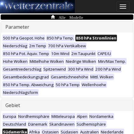
Toggle
naviga
Alle Modelle
Parameter
500 hPa Geopot. Höhe
850 hPa Temp.
850 hPa Stromlinien
Niederschlag
2m Temp
700 hPa Vertikalbew
850 hPa Pot. Äquiv. Temp
10m Wind
2m Taupunkt
CAPE/LI
Hohe Wolken
Mittelhohe Wolken
Niedrige Wolken
Min/Max Temp.
Gesamtniederschlag
Spitzenwind
300 hPa Wind
200 hPa Wind
Gesamtbedeckungsgrad
Gesamtschneehöhe
Mittl. Wolken
850 hPa Temp. Abweichung
50 hPa Temp
Wellenhoehe
Niederschlagsform
Gebiet
Europa
Nordhemisphäre
Mitteleuropa
Alpen
Nordamerika
Deutschland
Dänemark
Skandinavien
Südhemisphäre
Südamerika
Afrika
Ostasien
Südasien
Australien
Niederlande