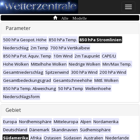
Toggle
naviga
Alle Modelle
Parameter
500 hPa Geopot. Höhe
850 hPa Temp.
850 hPa Stromlinien
Niederschlag
2m Temp
700 hPa Vertikalbew
850 hPa Pot. Äquiv. Temp
10m Wind
2m Taupunkt
CAPE/LI
Hohe Wolken
Mittelhohe Wolken
Niedrige Wolken
Min/Max Temp.
Gesamtniederschlag
Spitzenwind
300 hPa Wind
200 hPa Wind
Gesamtbedeckungsgrad
Gesamtschneehöhe
Mittl. Wolken
850 hPa Temp. Abweichung
50 hPa Temp
Wellenhoehe
Niederschlagsform
Gebiet
Europa
Nordhemisphäre
Mitteleuropa
Alpen
Nordamerika
Deutschland
Dänemark
Skandinavien
Südhemisphäre
Südamerika
Afrika
Ostasien
Südasien
Australien
Niederlande