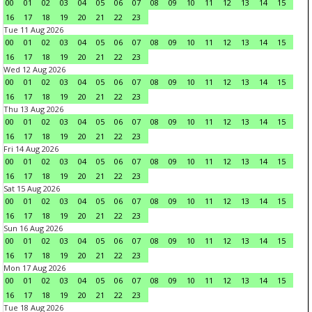
00
01
02
03
04
05
06
07
08
09
10
11
12
13
14
15
16
17
18
19
20
21
22
23
Tue 11 Aug 2026
00
01
02
03
04
05
06
07
08
09
10
11
12
13
14
15
16
17
18
19
20
21
22
23
Wed 12 Aug 2026
00
01
02
03
04
05
06
07
08
09
10
11
12
13
14
15
16
17
18
19
20
21
22
23
Thu 13 Aug 2026
00
01
02
03
04
05
06
07
08
09
10
11
12
13
14
15
16
17
18
19
20
21
22
23
Fri 14 Aug 2026
00
01
02
03
04
05
06
07
08
09
10
11
12
13
14
15
16
17
18
19
20
21
22
23
Sat 15 Aug 2026
00
01
02
03
04
05
06
07
08
09
10
11
12
13
14
15
16
17
18
19
20
21
22
23
Sun 16 Aug 2026
00
01
02
03
04
05
06
07
08
09
10
11
12
13
14
15
16
17
18
19
20
21
22
23
Mon 17 Aug 2026
00
01
02
03
04
05
06
07
08
09
10
11
12
13
14
15
16
17
18
19
20
21
22
23
Tue 18 Aug 2026