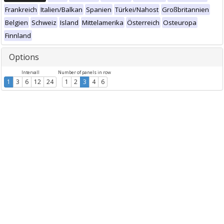
Frankreich
Italien/Balkan
Spanien
Türkei/Nahost
Großbritannien
Belgien
Schweiz
Island
Mittelamerika
Österreich
Osteuropa
Finnland
Options
Intervall
Number of panels in row
1
3
6
12
24
1
2
3
4
6