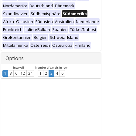
Nordamerika
Deutschland
Dänemark
Skandinavien
Südhemisphäre
Südamerika
Afrika
Ostasien
Südasien
Australien
Niederlande
Frankreich
Italien/Balkan
Spanien
Türkei/Nahost
Großbritannien
Belgien
Schweiz
Island
Mittelamerika
Österreich
Osteuropa
Finnland
Options
Intervall
Number of panels in row
1
3
6
12
24
1
2
3
4
6