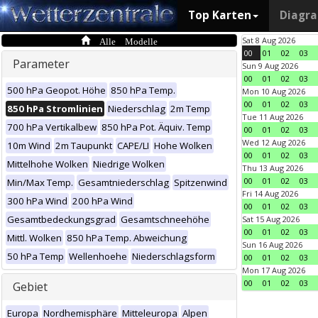
Top Karten
Diagr
Alle Modelle
Sat 8 Aug 2026
00
01
02
03
Parameter
Sun 9 Aug 2026
00
01
02
03
500 hPa Geopot. Höhe
850 hPa Temp.
Mon 10 Aug 2026
00
01
02
03
850 hPa Stromlinien
Niederschlag
2m Temp
Tue 11 Aug 2026
700 hPa Vertikalbew
850 hPa Pot. Äquiv. Temp
00
01
02
03
Wed 12 Aug 2026
10m Wind
2m Taupunkt
CAPE/LI
Hohe Wolken
00
01
02
03
Mittelhohe Wolken
Niedrige Wolken
Thu 13 Aug 2026
00
01
02
03
Min/Max Temp.
Gesamtniederschlag
Spitzenwind
Fri 14 Aug 2026
300 hPa Wind
200 hPa Wind
00
01
02
03
Gesamtbedeckungsgrad
Gesamtschneehöhe
Sat 15 Aug 2026
00
01
02
03
Mittl. Wolken
850 hPa Temp. Abweichung
Sun 16 Aug 2026
50 hPa Temp
Wellenhoehe
Niederschlagsform
00
01
02
03
Mon 17 Aug 2026
00
01
02
03
Gebiet
Europa
Nordhemisphäre
Mitteleuropa
Alpen