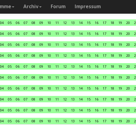
amme
Archiv
Forum
Impressum
04
05
06
07
08
09
10
11
12
13
14
15
16
17
18
19
20
2
04
05
06
07
08
09
10
11
12
13
14
15
16
17
18
19
20
2
04
05
06
07
08
09
10
11
12
13
14
15
16
17
18
19
20
2
04
05
06
07
08
09
10
11
12
13
14
15
16
17
18
19
20
2
04
05
06
07
08
09
10
11
12
13
14
15
16
17
18
19
20
2
04
05
06
07
08
09
10
11
12
13
14
15
16
17
18
19
20
2
04
05
06
07
08
09
10
11
12
13
14
15
16
17
18
19
20
2
04
05
06
07
08
09
10
11
12
13
14
15
16
17
18
19
20
2
04
05
06
07
08
09
10
11
12
13
14
15
16
17
18
19
20
2
04
05
06
07
08
09
10
11
12
13
14
15
16
17
18
19
20
2